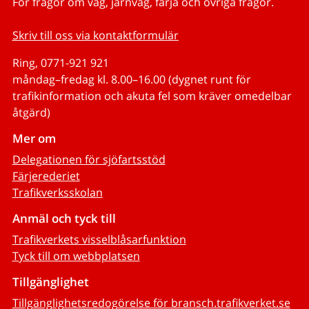
För frågor om väg, järnväg, färja och övriga frågor.
Skriv till oss via kontaktformulär
Ring, 0771-921 921
måndag–fredag kl. 8.00–16.00 (dygnet runt för
trafikinformation och akuta fel som kräver omedelbar
åtgärd)
Mer om
Delegationen för sjöfartsstöd
Färjerederiet
Trafikverksskolan
Anmäl och tyck till
Trafikverkets visselblåsarfunktion
Tyck till om webbplatsen
Tillgänglighet
Tillgänglighetsredogörelse för bransch.trafikverket.se