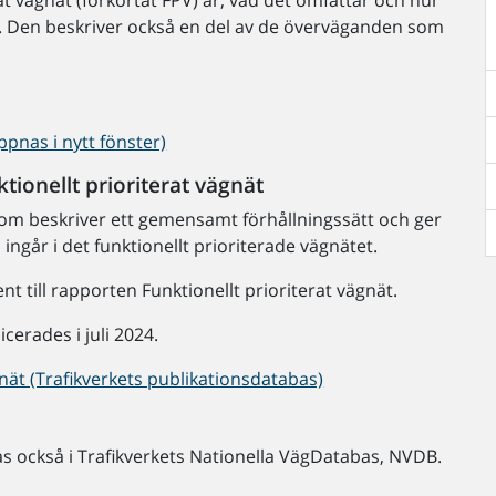
at vägnät (förkortat FPV) är, vad det omfattar och hur
r. Den beskriver också en del av de överväganden som
öppnas i nytt fönster)
ktionellt prioriterat vägnät
m beskriver ett gemensamt förhållningssätt och ger
ingår i det funktionellt prioriterade vägnätet.
till rapporten Funktionellt prioriterat vägnät.
erades i juli 2024.
ägnät (Trafikverkets publikationsdatabas)
as också i Trafikverkets Nationella VägDatabas, NVDB.