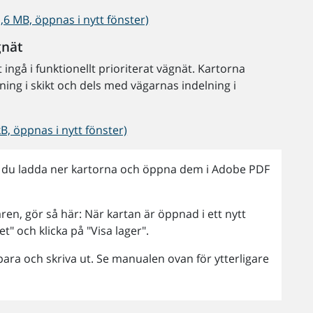
,6 MB, öppnas i nytt fönster)
gnät
 ingå i funktionellt prioriterat vägnät. Kartorna
ning i skikt och dels med vägarnas indelning i
kB, öppnas i nytt fönster)
er du ladda ner kartorna och öppna dem i Adobe PDF
aren, gör så här: När kartan är öppnad i ett nytt
t" och klicka på "Visa lager".
spara och skriva ut. Se manualen ovan för ytterligare