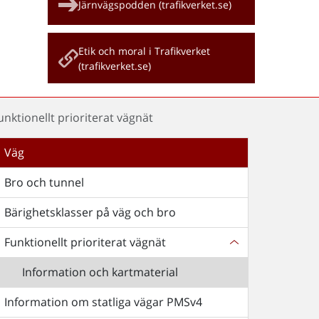
Järnvägspodden (trafikverket.se)
Etik och moral i Trafikverket
(trafikverket.se)
unktionellt prioriterat vägnät
Väg
Bro och tunnel
Bärighetsklasser på väg och bro
Funktionellt prioriterat vägnät
Information och kartmaterial
Information om statliga vägar PMSv4