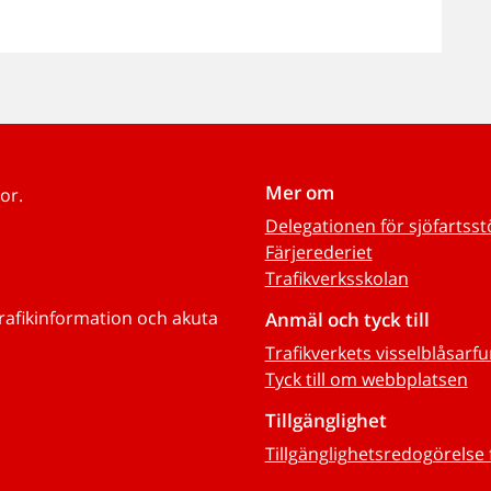
Mer om
or.
Delegationen för sjöfartss
Färjerederiet
Trafikverksskolan
trafikinformation och akuta
Anmäl och tyck till
Trafikverkets visselblåsarf
Tyck till om webbplatsen
Tillgänglighet
Tillgänglighetsredogörelse 