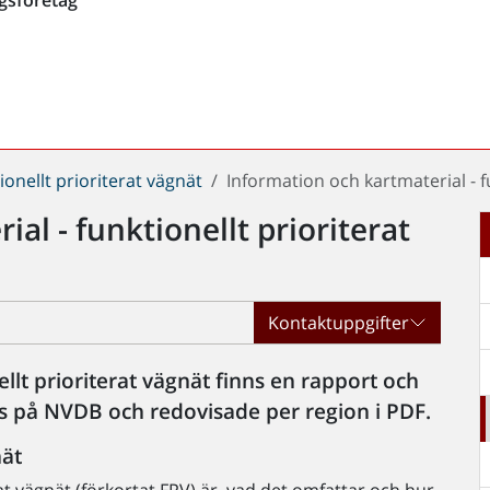
ionellt prioriterat vägnät
Information och kartmaterial - f
al - funktionellt prioriterat
Kontaktuppgifter
lt prioriterat vägnät finns en rapport och
s på NVDB och redovisade per region i PDF.
nät