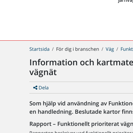
Du
Startsida
För dig i branschen
Väg
Funkt
är
Information och kartmateri
här:
vägnät
Dela
Som hjälp vid användning av Funktionel
en handledning. Beslutade kartor finn
Rapport – Funktionellt prioriterat väg