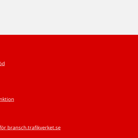
töd
unktion
för bransch.trafikverket.se