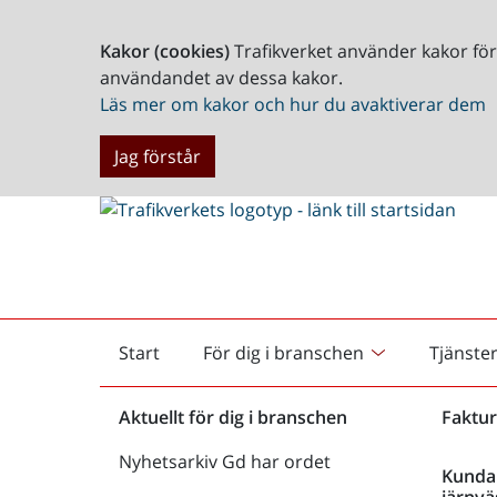
Kakor (cookies)
Trafikverket använder kakor fö
användandet av dessa kakor.
Läs mer om kakor och hur du avaktiverar dem
Jag förstår
Start
För dig i branschen
Tjänste
Startsida
Aktuellt för dig i branschen
Faktur
Nyhetsarkiv Gd har ordet
Kunda
järnvä