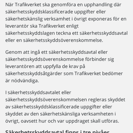
När Trafikverket ska genomföra en upphandling där
säkerhetsskyddsklassificerade uppgifter eller
säkerhetskänslig verksamhet i övrigt exponeras för en
leverantör ska Trafikverket enligt
säkerhetsskyddslagen teckna ett säkerhetsskyddsavtal
eller en säkerhetsskyddsöverenskommelse.
Genom att ingå ett säkerhetsskyddsavtal eller
säkerhetsskyddsöverenskommelse förbinder sig
leverantören att uppfylla de krav på
säkerhetsskyddsåtgärder som Trafikverket bedömer
är nödvändiga.
I säkerhetsskyddsavtalet eller
säkerhetsskyddsöverenskommelsen regleras skyddet
av säkerhetsskydds­klassificerade uppgifter eller
skyddet av den säkerhetskänsliga verksamheten i
övrigt, oavsett hur och var uppdraget skall utföras.
Säkerhetsskyddsavtal finns i tre nivåer