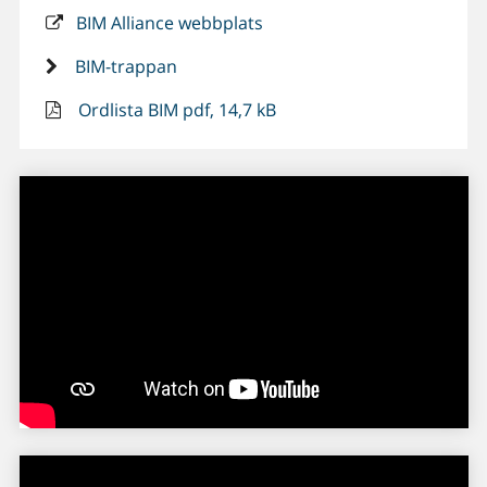
BIM Alliance webbplats
BIM-trappan
Ordlista BIM pdf, 14,7 kB