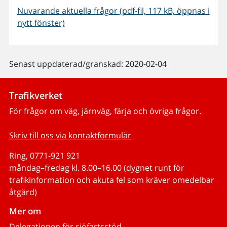
Nuvarande aktuella frågor (pdf-fil, 117 kB, öppnas i
nytt fönster)
Senast uppdaterad/granskad: 2020-02-04
Trafikverket
För frågor om väg, järnväg, färja och övriga frågor.
Skriv till oss via kontaktformulär
Ring, 0771-921 921
måndag–fredag kl. 8.00–16.00 (dygnet runt för
trafikinformation och akuta fel som kräver omedelbar
åtgärd)
Mer om
Delegationen för sjöfartsstöd