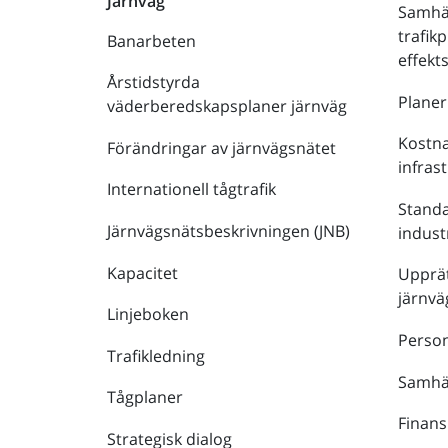
Järnväg
Samhä
trafik
Banarbeten
effek
Årstidstyrda
Plane
väderberedskapsplaner järnväg
Kostna
Förändringar av järnvägsnätet
infras
Internationell tågtrafik
Stand
Järnvägsnätsbeskrivningen (JNB)
indust
Kapacitet
Upprät
järnvä
Linjeboken
Person
Trafikledning
Samhäl
Tågplaner
Finans
Strategisk dialog