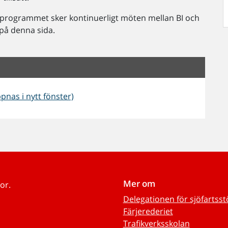
rogrammet sker kontinuerligt möten mellan BI och
 på denna sida.
ppnas i nytt fönster)
Mer om
or.
Delegationen för sjöfartss
Färjerederiet
Trafikverksskolan