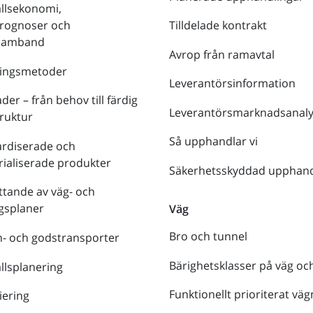
llsekonomi,
prognoser och
Tilldelade kontrakt
tsamband
Avrop från ramavtal
ringsmetoder
Leverantörsinformation
der – från behov till färdig
Leverantörsmarknadsanaly
truktur
Så upphandlar vi
ardiserade och
rialiserade produkter
Säkerhetsskyddad upphand
tande av väg- och
gsplaner
Väg
Bro och tunnel
- och godstransporter
Bärighetsklasser på väg oc
lsplanering
Funktionellt prioriterat väg
iering