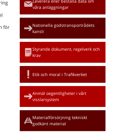
Leverera eller beställa data om
ring
våra anläggningar
l
Nationella godstransportrådets
m för
kansli
Styrande dokument, regelverk och
krav
Etik och moral i Trafikverket
Anmäl oegentligheter i vårt
visslarsystem
Materialförsörjning tekniskt
godkänt material