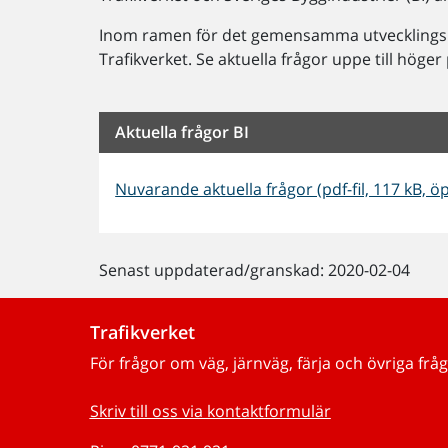
Inom ramen för det gemensamma utvecklingsp
Trafikverket. Se aktuella frågor uppe till höger
Aktuella frågor BI
Nuvarande aktuella frågor (pdf-fil, 117 kB, ö
Senast uppdaterad/granskad: 2020-02-04
Trafikverket
För frågor om väg, järnväg, färja och övriga fråg
Skriv till oss via kontaktformulär