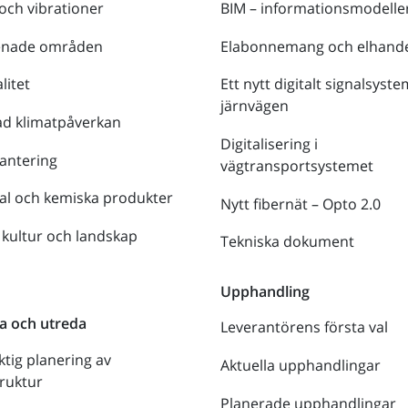
 och vibrationer
BIM – informationsmodelle
enade områden
Elabonnemang och elhande
litet
Ett nytt digitalt signalsyste
järnvägen
ad klimatpåverkan
Digitalisering i
antering
vägtransportsystemet
al och kemiska produkter
Nytt fibernät – Opto 2.0
 kultur och landskap
Tekniska dokument
n
Upphandling
a och utreda
Leverantörens första val
ktig planering av
Aktuella upphandlingar
truktur
Planerade upphandlingar