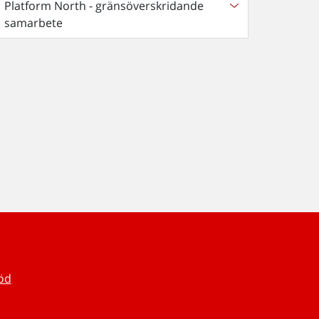
Platform North - gränsöverskridande
samarbete
töd