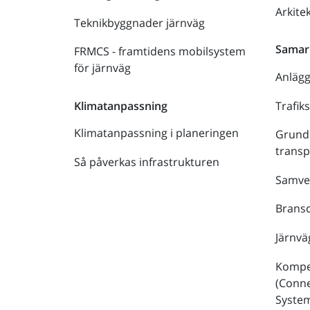
Arkite
Teknikbyggnader järnväg
Samar
FRMCS - framtidens mobilsystem
för järnväg
Anläg
Trafik
Klimatanpassning
Klimatanpassning i planeringen
Grund
trans
Så påverkas infrastrukturen
Samve
Bransc
Järnvä
Kompe
(Conne
Syste