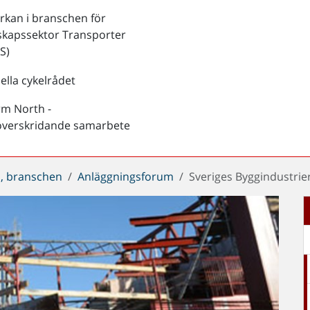
kan i branschen för
skapssektor Transporter
S)
ella cykelrådet
rm North -
överskridande samarbete
, branschen
Anläggningsforum
Sveriges Byggindustrier