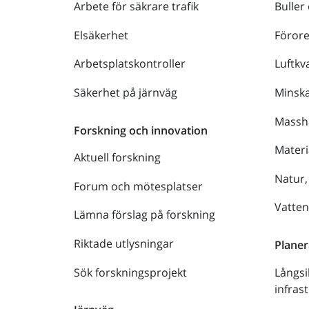
Arbete för säkrare trafik
Buller
Elsäkerhet
Föror
Arbetsplatskontroller
Luftkva
Säkerhet på järnväg
Minsk
Massh
Forskning och innovation
Materi
Aktuell forskning
Natur,
Forum och mötesplatser
Vatte
Lämna förslag på forskning
Riktade utlysningar
Planer
Sök forskningsprojekt
Långsi
infras