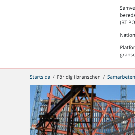
Samver
bered
(BT PO
Nation
Platfo
gräns
Du
Startsida
För dig i branschen
Samarbeten
är
här: