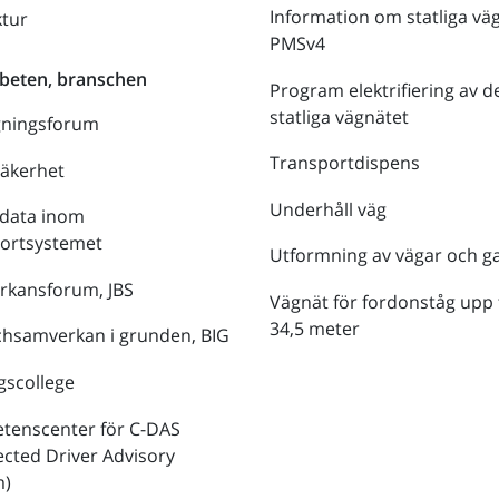
Information om statliga vä
ktur
PMSv4
beten, branschen
Program elektrifiering av d
statliga vägnätet
gningsforum
Transportdispens
säkerhet
Underhåll väg
data inom
portsystemet
Utformning av vägar och g
rkansforum, JBS
Vägnät för fordonståg upp t
34,5 meter
hsamverkan i grunden, BIG
gscollege
tenscenter för C-DAS
cted Driver Advisory
m)