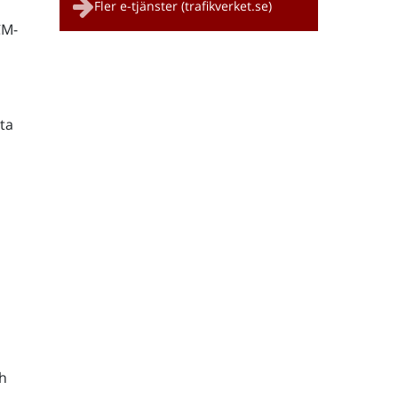
Fler e-tjänster (trafikverket.se)
CM-
ta
h