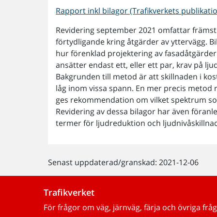
Rapport inkl bilagor (Trafikverkets publikat
Revidering september 2021 omfattar främst b
förtydligande kring åtgärder av yttervägg. Bi
hur förenklad projektering av fasadåtgärd
ansätter endast ett, eller ett par, krav på 
Bakgrunden till metod är att skillnaden i kos
låg inom vissa spann. En mer precis metod re
ges rekommendation om vilket spektrum som 
Revidering av dessa bilagor har även föranlet
termer för ljudreduktion och ljudnivåskillnad 
Senast uppdaterad/granskad: 2021-12-06
Trafikverket
För frågor om väg, järnväg, färja och övriga fråg