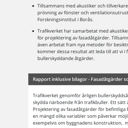
Tillsammans med akustiker och tillverka
prövning av fönster och ventilationsutrust
Forskningsinstitut i Borås.
Trafikverket har samarbetat med akustiker f
för projektering av fasadåtgärder. Tills
även arbetat fram nya metoder för besikt
kommer dessa resultat att leda till att vi 
bullerskyddande åtgärder.
Rapport inklusive bilagor - Fasadåtgärder s
Trafikverket genomför årligen bullerskyddså
skydda närboende från trafikbuller. Ett sätt 
Projektering av fasadåtgärder för befintlig
en mängd olika variabler som påverkar möjl
exempelvis om byggnadens konstruktion, mat