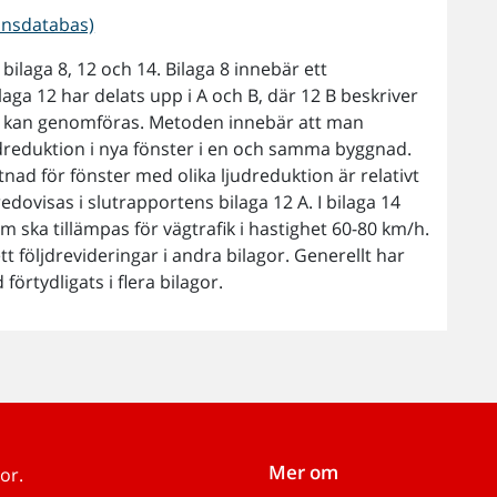
ionsdatabas)
ilaga 8, 12 och 14. Bilaga 8 innebär ett
laga 12 har delats upp i A och B, där 12 B beskriver
er kan genomföras. Metoden innebär att man
ljudreduktion i nya fönster i en och samma byggnad.
tnad för fönster med olika ljudreduktion är relativt
dovisas i slutrapportens bilaga 12 A. I bilaga 14
ska tillämpas för vägtrafik i hastighet 60-80 km/h.
t följdrevideringar i andra bilagor. Generellt har
förtydligats i flera bilagor.
Mer om
or.