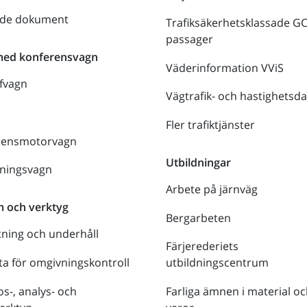
nde dokument
Trafiksäkerhetsklassade G
passager
med konferensvagn
Väderinformation VViS
fvagn
Vägtrafik- och hastighetsda
Fler trafiktjänster
rensmotorvagn
Utbildningar
lningsvagn
Arbete på järnväg
m och verktyg
Bergarbeten
tning och underhåll
Färjerederiets
a för omgivningskontroll
utbildningscentrum
s-, analys- och
Farliga ämnen i material oc