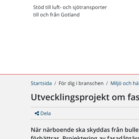
Stöd till luft- och sjötransporter
till och från Gotland
Du
Startsida
För dig i branschen
Miljö och hä
är
Utvecklingsprojekt om fa
här:
Dela
När närboende ska skyddas från buller
förbättras. Projektering av fasadåtgär