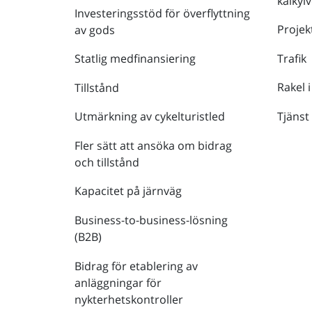
kalkyl
Investeringsstöd för överflyttning
Projek
av gods
Trafik
Statlig medfinansiering
Rakel i
Tillstånd
Tjänst
Utmärkning av cykelturistled
Fler sätt att ansöka om bidrag
och tillstånd
Kapacitet på järnväg
Business-to-business-lösning
(B2B)
Bidrag för etablering av
anläggningar för
nykterhetskontroller