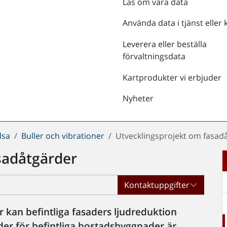
Läs om våra data
Använda data i tjänst eller 
Leverera eller beställa
förvaltningsdata
Kartprodukter vi erbjuder
Nyheter
lsa
Buller och vibrationer
Utvecklingsprojekt om fasad
sadåtgärder
Kontaktuppgifter
 kan befintliga fasaders ljudreduktion
der för befintliga bostadsbyggnader är