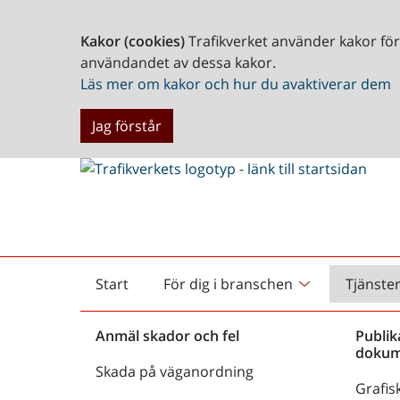
Kakor (cookies)
Trafikverket använder kakor fö
användandet av dessa kakor.
Läs mer om kakor och hur du avaktiverar dem
Jag förstår
Start
För dig i branschen
Tjänste
Startsida
Anmäl skador och fel
Publik
dokum
Skada på väganordning
Grafisk