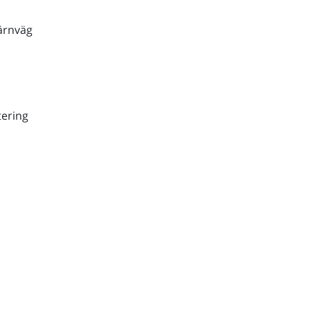
ärnväg
ering