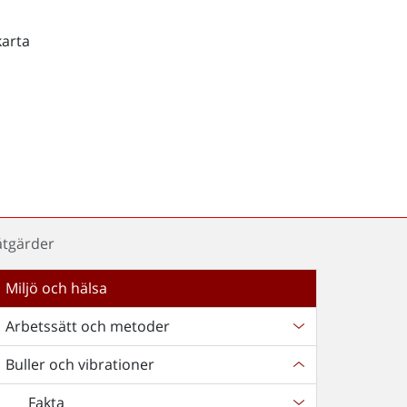
karta
åtgärder
Miljö och hälsa
Arbetssätt och metoder
Buller och vibrationer
Fakta