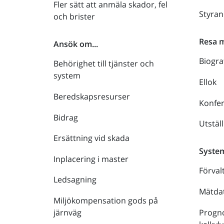
Fler sätt att anmäla skador, fel
Styra
och brister
Resa 
Ansök om...
Biogra
Behörighet till tjänster och
system
Ellok
Beredskapsresurser
Konfe
Bidrag
Utstäl
Ersättning vid skada
Syste
Inplacering i master
Förval
Ledsagning
Mätdat
Miljökompensation gods på
Progno
järnväg