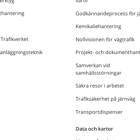
verktyg
varor
thantering
Godkännandeprocess för j
Kemikaliehantering
 Trafikverket
Nollvisionen för vägtrafik
 anläggningsteknik
Projekt- och dokumenthant
Samverkan vid
samhällsstörningar
Säkra resor i arbetet
Trafiksäkerhet på järnväg
Transportdispenser
Data och kartor