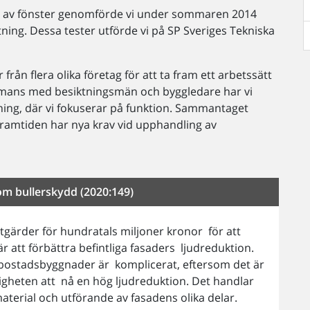
re av fönster genomförde vi under sommaren 2014
ning. Dessa tester utförde vi på SP Sveriges Tekniska
rån flera olika företag för att ta fram ett arbetssätt
ammans med besiktningsmän och byggledare har vi
ning, där vi fokuserar på funktion. Sammantaget
i framtiden har nya krav vid upphandling av
om bullerskydd (2020:149)
tgärder för hundratals miljoner kronor för att
är att förbättra befintliga fasaders ljudreduktion.
a bostadsbyggnader är komplicerat, eftersom det är
igheten att nå en hög ljudreduktion. Det handlar
erial och utförande av fasadens olika delar.