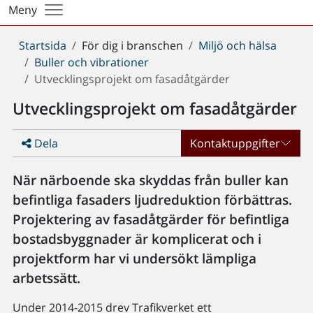
Meny
Du
Startsida
För dig i branschen
Miljö och hälsa
är
Buller och vibrationer
här:
Utvecklingsprojekt om fasadåtgärder
Utvecklingsprojekt om fasadåtgärder
Dela
Kontaktuppgifter
När närboende ska skyddas från buller kan
befintliga fasaders ljudreduktion förbättras.
Projektering av fasadåtgärder för befintliga
bostadsbyggnader är komplicerat och i
projektform har vi undersökt lämpliga
arbetssätt.
Under 2014-2015 drev Trafikverket ett