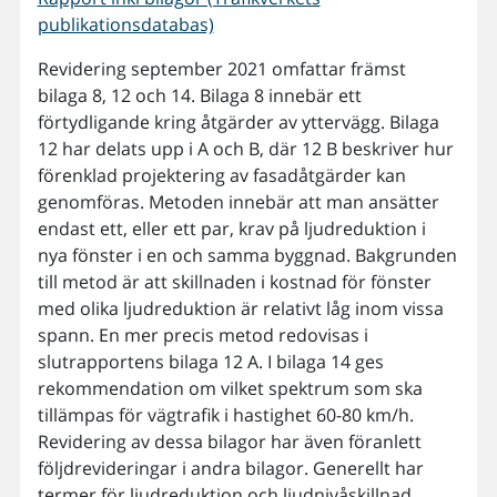
publikationsdatabas)
Revidering september 2021 omfattar främst
bilaga 8, 12 och 14. Bilaga 8 innebär ett
förtydligande kring åtgärder av yttervägg. Bilaga
12 har delats upp i A och B, där 12 B beskriver hur
förenklad projektering av fasadåtgärder kan
genomföras. Metoden innebär att man ansätter
endast ett, eller ett par, krav på ljudreduktion i
nya fönster i en och samma byggnad. Bakgrunden
till metod är att skillnaden i kostnad för fönster
med olika ljudreduktion är relativt låg inom vissa
spann. En mer precis metod redovisas i
slutrapportens bilaga 12 A. I bilaga 14 ges
rekommendation om vilket spektrum som ska
tillämpas för vägtrafik i hastighet 60-80 km/h.
Revidering av dessa bilagor har även föranlett
följdrevideringar i andra bilagor. Generellt har
termer för ljudreduktion och ljudnivåskillnad