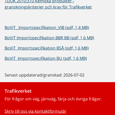
TDOK 2010:310 Kemiska produkter -
granskningskriterier och krav för Trafikverket
BoViT _Importspecifikation_VIB (pdf, 1,4 MB)
BoViT Importspecifikation BBR BB (pdf, 1,6 MB)
BoViT Importspecifikation BSÅ (pdf, 1,6 MB)
BoViT Importspecifikation BU (pdf, 1,6 MB)
Senast uppdaterad/granskad: 2026-07-02
Trafikverket
För frågor om väg, järnväg, färja och övriga frågor.
Skriv till oss via kontaktformulär