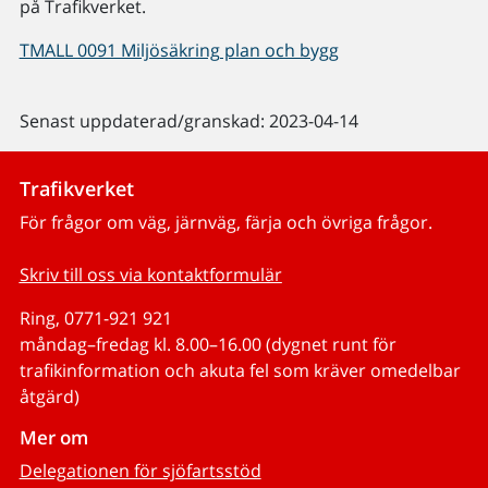
på Trafikverket.
TMALL 0091 Miljösäkring plan och bygg
Senast uppdaterad/granskad: 2023-04-14
Trafikverket
För frågor om väg, järnväg, färja och övriga frågor.
Skriv till oss via kontaktformulär
Ring, 0771-921 921
måndag–fredag kl. 8.00–16.00 (dygnet runt för
trafikinformation och akuta fel som kräver omedelbar
åtgärd)
Mer om
Delegationen för sjöfartsstöd