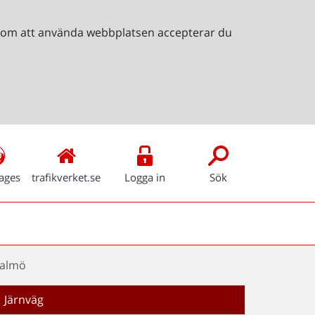
Genom att använda webbplatsen accepterar du
ages
trafikverket.se
Logga in
Sök
Malmö
Järnväg