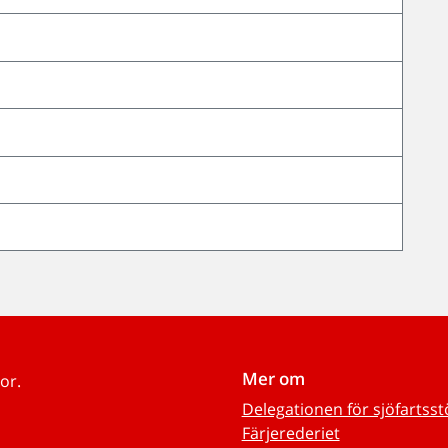
Mer om
or.
Delegationen för sjöfartss
Färjerederiet