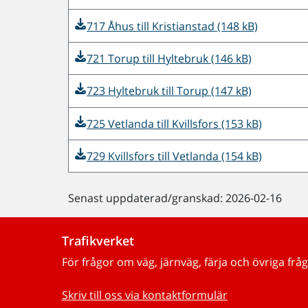
717 Åhus till Kristianstad (148 kB)
721 Torup till Hyltebruk (146 kB)
723 Hyltebruk till Torup (147 kB)
725 Vetlanda till Kvillsfors (153 kB)
729 Kvillsfors till Vetlanda (154 kB)
Senast uppdaterad/granskad: 2026-02-16
Trafikverket
För frågor om väg, järnväg, färja och övriga fråg
Skriv till oss via kontaktformulär