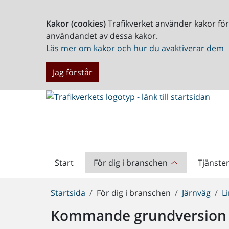
Kakor (cookies)
Trafikverket använder kakor fö
användandet av dessa kakor.
Läs mer om kakor och hur du avaktiverar dem
Jag förstår
Start
För dig i branschen
Tjänste
Startsida
Du
Startsida
För dig i branschen
Järnväg
L
är
Kommande grundversion
här: