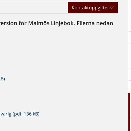
Kontaktuppgifter
rsion för Malmös Linjebok. Filerna nedan
.
kB)
varig (pdf, 136 kB)