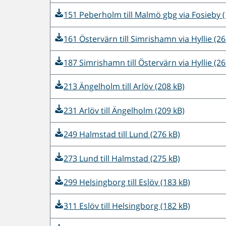
151 Peberholm till Malmö gbg via Fosieby (
161 Östervärn till Simrishamn via Hyllie (26
187 Simrishamn till Östervärn via Hyllie (26
213 Ängelholm till Arlöv (208 kB)
231 Arlöv till Ängelholm (209 kB)
249 Halmstad till Lund (276 kB)
273 Lund till Halmstad (275 kB)
299 Helsingborg till Eslöv (183 kB)
311 Eslöv till Helsingborg (182 kB)