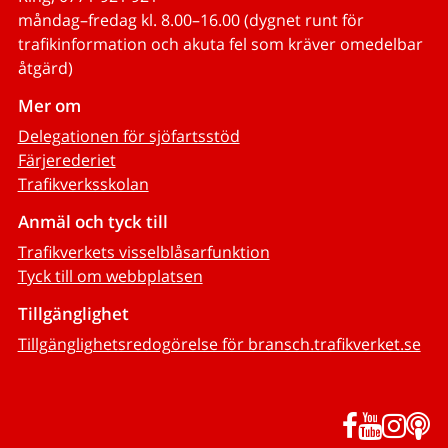
måndag–fredag kl. 8.00–16.00 (dygnet runt för
trafikinformation och akuta fel som kräver omedelbar
åtgärd)
Mer om
Delegationen för sjöfartsstöd
Färjerederiet
Trafikverksskolan
Anmäl och tyck till
Trafikverkets visselblåsarfunktion
Tyck till om webbplatsen
Tillgänglighet
Tillgänglighetsredogörelse för bransch.trafikverket.se
Facebook
YouTub
Inst
P