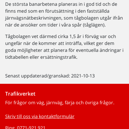
De största banarbetena planeras in i god tid och de
finns med som en förutsättning i den fastställda
järnvägsnätbeskrivningen, som tågbolagen utgår ifrån
när de ansöker om tider i våra spår (tåglägen).
Tågbolagen vet därmed cirka 1,5 år i förväg var och
ungefär när de kommer att inträffa, vilket ger dem
goda möjligheter att planera för eventuella ändringar i
tidtabellen eller ersättningstrafik.
Senast uppdaterad/granskad: 2021-10-13
Trafikverket
För frågor om väg, järnväg, färja och övriga frågor.
Skriv till oss via kontaktformulär
Ring, 0771-921 921