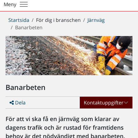
Meny
Du
Startsida
För dig i branschen
Järnväg
är
Banarbeten
här:
Banarbeten
Dela
Kontaktuppgifter
För att vi ska få en järnväg som klarar av
dagens trafik och är rustad för framtidens
behov är det nödvändigt med banarbeten.