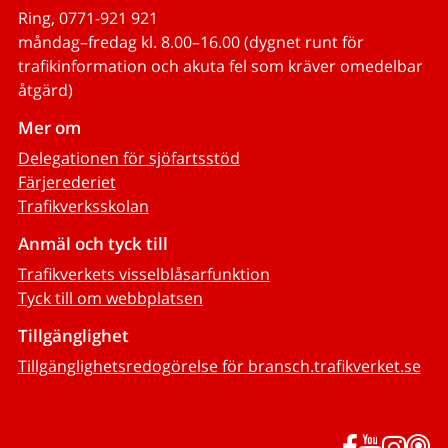
Ring, 0771-921 921
måndag–fredag kl. 8.00–16.00 (dygnet runt för
trafikinformation och akuta fel som kräver omedelbar
åtgärd)
Mer om
Delegationen för sjöfartsstöd
Färjerederiet
Trafikverksskolan
Anmäl och tyck till
Trafikverkets visselblåsarfunktion
Tyck till om webbplatsen
Tillgänglighet
Tillgänglighetsredogörelse för bransch.trafikverket.se
Facebook
YouTub
Inst
P