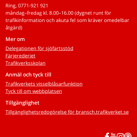
Ring, 0771-921 921
måndag–fredag kl. 8.00–16.00 (dygnet runt för
trafikinformation och akuta fel som kräver omedelbar
åtgärd)
Mer om
Delegationen för sjöfartsstöd
Färjerederiet
Trafikverksskolan
Anmäl och tyck till
Trafikverkets visselblåsarfunktion
Tyck till om webbplatsen
Tillgänglighet
Tillgänglighetsredogörelse för bransch.trafikverket.se
Facebook
YouTub
Inst
P