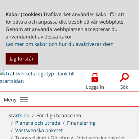
Kakor (cookies)
Trafikverket använder kakor för att
förbättra och anpassa ditt besök på vår webbplats.
Genom att använda webbplatsen accepterar du
användandet av dessa kakor.
Läs mer om kakor och hur du avaktiverar dem
Jag förstår
Logga in
Sök
Meny
Du
Startsida
För dig i branschen
är
Planera och utreda
Finansiering
här:
Västsvenska paketet
Trängselskatt i Göteborg - Västsvenska paketet