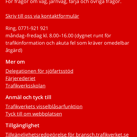
För frågor om väg, järnväg, färja och övriga frågor.
Skriv till oss via kontaktformulär
Ring, 0771-921 921
måndag–fredag kl. 8.00–16.00 (dygnet runt för
trafikinformation och akuta fel som kräver omedelbar
åtgärd)
Mer om
Delegationen för sjöfartsstöd
Färjerederiet
Trafikverksskolan
Anmäl och tyck till
Trafikverkets visselblåsarfunktion
Tyck till om webbplatsen
Tillgänglighet
Tillgänglighetsredogörelse för bransch.trafikverket.se