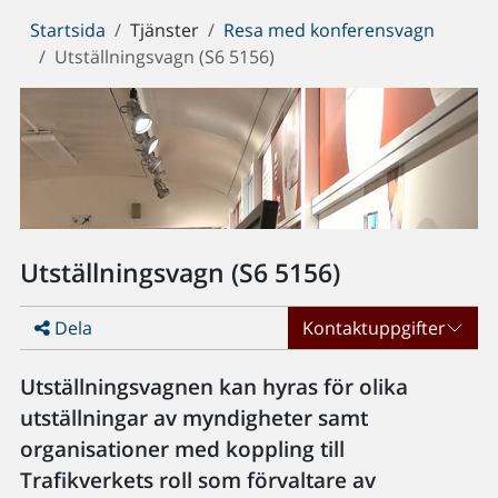
Du
Startsida
Tjänster
Resa med konferensvagn
är
Utställningsvagn (S6 5156)
här:
Utställningsvagn (S6 5156)
Dela
Kontaktuppgifter
Utställningsvagnen kan hyras för olika
utställningar av myndigheter samt
organisationer med koppling till
Trafikverkets roll som förvaltare av