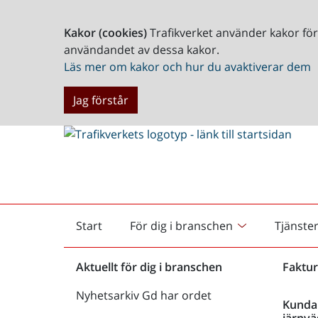
Kakor (cookies)
Trafikverket använder kakor fö
användandet av dessa kakor.
Läs mer om kakor och hur du avaktiverar dem
Jag förstår
Start
För dig i branschen
Tjänste
Startsida
Aktuellt för dig i branschen
Faktur
Nyhetsarkiv Gd har ordet
Kunda
järnvä