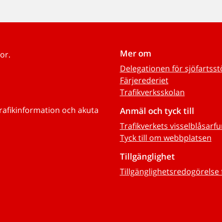
Mer om
or.
Delegationen för sjöfartss
Färjerederiet
Trafikverksskolan
trafikinformation och akuta
Anmäl och tyck till
Trafikverkets visselblåsarf
Tyck till om webbplatsen
Tillgänglighet
Tillgänglighetsredogörelse 