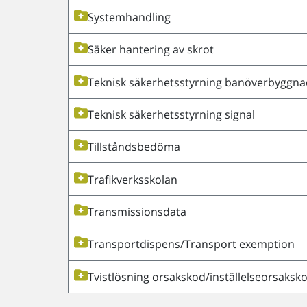
Systemhandling
Säker hantering av skrot
Teknisk säkerhetsstyrning banöverbyggna
Teknisk säkerhetsstyrning signal
Tillståndsbedöma
Trafikverksskolan
Transmissionsdata
Transportdispens/Transport exemption
Tvistlösning orsakskod/inställelseorsaksk