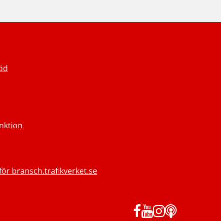
töd
unktion
för bransch.trafikverket.se
Facebook
YouTube
Instagram
Podd