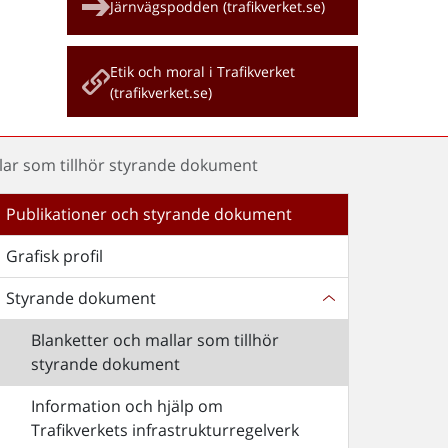
Järnvägspodden (trafikverket.se)
Etik och moral i Trafikverket
(trafikverket.se)
lar som tillhör styrande dokument
Publikationer och styrande dokument
Grafisk profil
Styrande dokument
Blanketter och mallar som tillhör
styrande dokument
Information och hjälp om
Trafikverkets infrastrukturregelverk