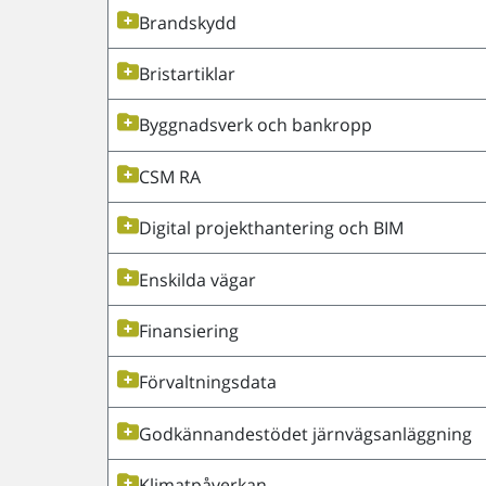
Brandskydd
Bristartiklar
Byggnadsverk och bankropp
CSM RA
Digital projekthantering och BIM
Enskilda vägar
Finansiering
Förvaltningsdata
Godkännandestödet järnvägsanläggning
Klimatpåverkan