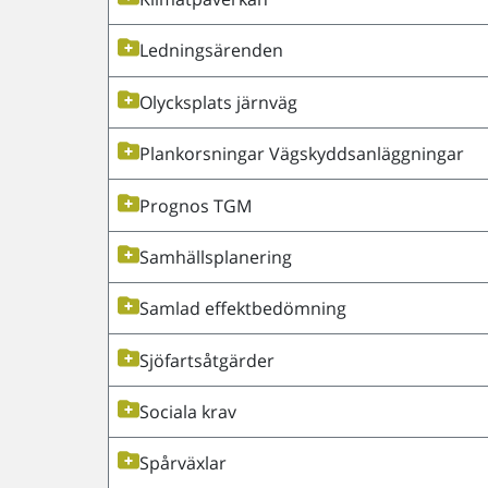
Ledningsärenden
Olycksplats järnväg
Plankorsningar Vägskyddsanläggningar
Prognos TGM
Samhällsplanering
Samlad effektbedömning
Sjöfartsåtgärder
Sociala krav
Spårväxlar