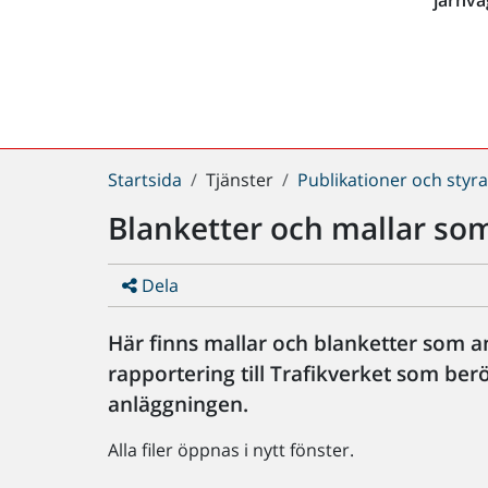
Du
Startsida
Tjänster
Publikationer och sty
är
Blanketter och mallar so
här:
Dela
Här finns mallar och blanketter som an
rapportering till Trafikverket som berö
anläggningen.
Alla filer öppnas i nytt fönster.