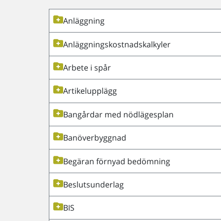
Anläggning
Anläggningskostnadskalkyler
Arbete i spår
Artikelupplägg
Bangårdar med nödlägesplan
Banöverbyggnad
Begäran förnyad bedömning
Beslutsunderlag
BIS