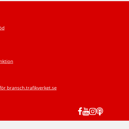
töd
unktion
för bransch.trafikverket.se
Facebook
YouTube
Instagram
Podd