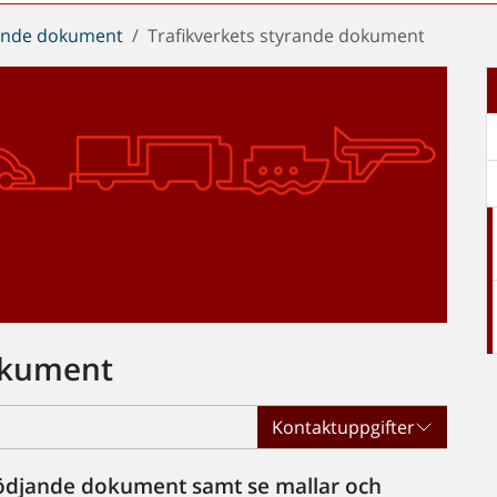
rande dokument
Trafikverkets styrande dokument
dokument
Kontaktuppgifter
tödjande dokument samt se mallar och