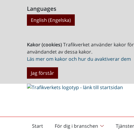
Languages
English (Engelska)
Kakor (cookies)
Trafikverket använder kakor fö
användandet av dessa kakor.
Läs mer om kakor och hur du avaktiverar dem
Jag förstår
Start
För dig i branschen
Tjänste
Startsida