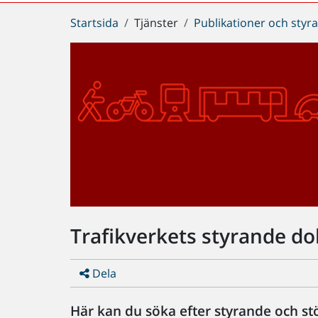
Du
Startsida
Tjänster
Publikationer och sty
är
här:
Trafikverkets styrande 
Dela
Här kan du söka efter styrande och s