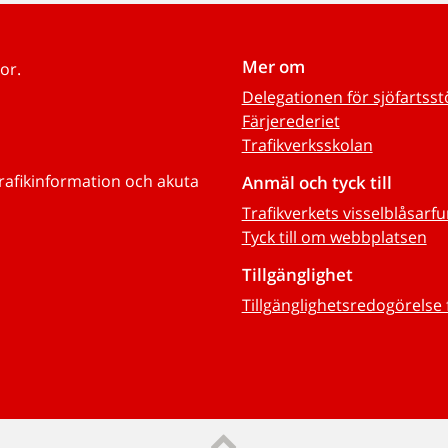
Mer om
or.
Delegationen för sjöfartss
Färjerederiet
Trafikverksskolan
trafikinformation och akuta
Anmäl och tyck till
Trafikverkets visselblåsarf
Tyck till om webbplatsen
Tillgänglighet
Tillgänglighetsredogörelse 
Till sidans topp