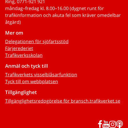
Ring, 0771-921 921
måndag–fredag kl. 8.00–16.00 (dygnet runt för
trafikinformation och akuta fel som kräver omedelbar
åtgärd)
Mer om
Delegationen för sjöfartsstöd
Färjerederiet
Trafikverksskolan
Anmäl och tyck till
Trafikverkets visselblåsarfunktion
Tyck till om webbplatsen
Tillgänglighet
Tillgänglighetsredogörelse för bransch.trafikverket.se
Facebook
YouTub
Inst
P