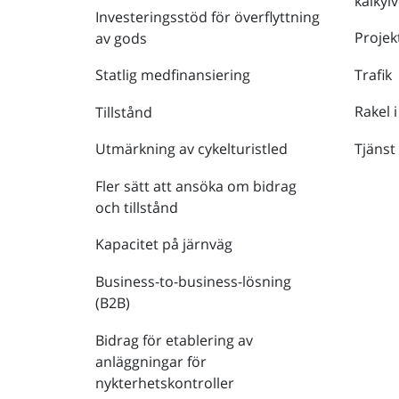
kalkyl
Investeringsstöd för överflyttning
Projek
av gods
Trafik
Statlig medfinansiering
Rakel i
Tillstånd
Tjänst
Utmärkning av cykelturistled
Fler sätt att ansöka om bidrag
och tillstånd
Kapacitet på järnväg
Business-to-business-lösning
(B2B)
Bidrag för etablering av
anläggningar för
nykterhetskontroller