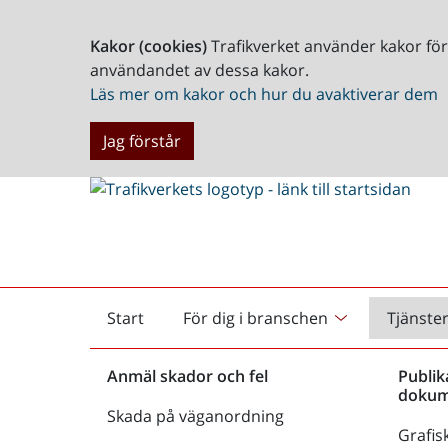
Kakor (cookies)
Trafikverket använder kakor fö
användandet av dessa kakor.
Läs mer om kakor och hur du avaktiverar dem
Jag förstår
Start
För dig i branschen
Tjänste
Startsida
Anmäl skador och fel
Publik
dokum
Skada på väganordning
Grafisk