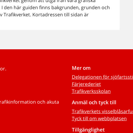
afikverket genom att utgå från våra grafiska
r. I den här guiden finns bakgrunden, grunden och
v Trafikverket. Kortadressen till sidan är
Mer om
or.
Delegationen för sjöfartss
Färjerederiet
Trafikverksskolan
trafikinformation och akuta
Anmäl och tyck till
Trafikverkets visselblåsarf
Tyck till om webbplatsen
Tillgänglighet