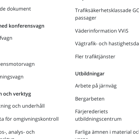
nde dokument
Trafiksäkerhetsklassade G
passager
med konferensvagn
Väderinformation VViS
fvagn
Vägtrafik- och hastighetsda
Fler trafiktjänster
rensmotorvagn
Utbildningar
lningsvagn
Arbete på järnväg
m och verktyg
Bergarbeten
tning och underhåll
Färjerederiets
a för omgivningskontroll
utbildningscentrum
s-, analys- och
Farliga ämnen i material oc