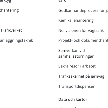
verktyg
varor
thantering
Godkännandeprocess för j
Kemikaliehantering
 Trafikverket
Nollvisionen för vägtrafik
 anläggningsteknik
Projekt- och dokumenthant
Samverkan vid
samhällsstörningar
Säkra resor i arbetet
Trafiksäkerhet på järnväg
Transportdispenser
Data och kartor