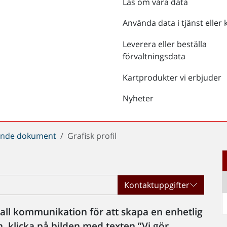
Läs om våra data
Använda data i tjänst eller 
Leverera eller beställa
förvaltningsdata
Kartprodukter vi erbjuder
Nyheter
rande dokument
Grafisk profil
Kontaktuppgifter
i all kommunikation för att skapa en enhetlig
en, klicka på bilden med texten ”Vi gör