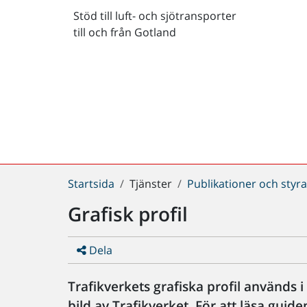
Stöd till luft- och sjötransporter
till och från Gotland
Du
Startsida
Tjänster
Publikationer och sty
är
Grafisk profil
här:
Dela
Trafikverkets grafiska profil används 
bild av Trafikverket. För att läsa guid