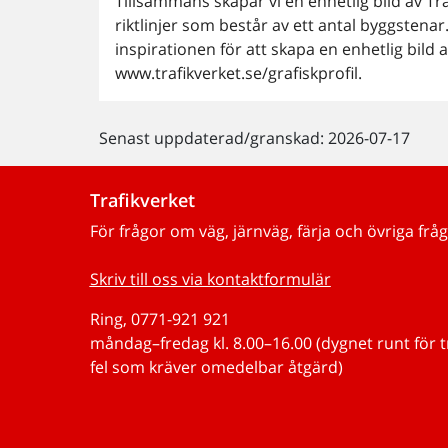
Tillsammans skapar vi en enhetlig bild av Tr
riktlinjer som består av ett antal byggstena
inspirationen för att skapa en enhetlig bild a
www.trafikverket.se/grafiskprofil.
Senast uppdaterad/granskad: 2026-07-17
Trafikverket
För frågor om väg, järnväg, färja och övriga fråg
Skriv till oss via kontaktformulär
Ring, 0771-921 921
måndag–fredag kl. 8.00–16.00 (dygnet runt för 
fel som kräver omedelbar åtgärd)