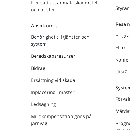
Fler sätt att anmäla skador, fel
Styra
och brister
Resa 
Ansök om...
Biogra
Behörighet till tjänster och
system
Ellok
Beredskapsresurser
Konfe
Bidrag
Utstäl
Ersättning vid skada
Syste
Inplacering i master
Förval
Ledsagning
Mätdat
Miljökompensation gods på
Progno
järnväg