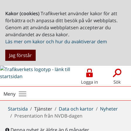
Kakor (cookies)
Trafikverket använder kakor för att
förbättra och anpassa ditt besök på vår webbplats.
Genom att använda webbplatsen accepterar du
användandet av dessa kakor.
Läs mer om kakor och hur du avaktiverar dem
Jag förstår
Logga in
Sök
Meny
Du
Startsida
Tjänster
Data och kartor
Nyheter
är
Presentation från NVDB-dagen
här:
Denna nyhet är äldre än 6 månader