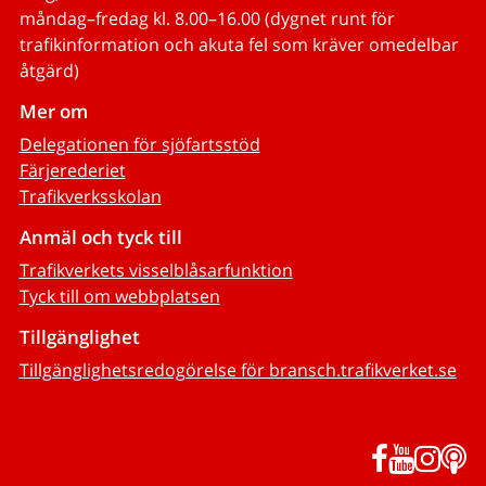
måndag–fredag kl. 8.00–16.00 (dygnet runt för
trafikinformation och akuta fel som kräver omedelbar
åtgärd)
Mer om
Delegationen för sjöfartsstöd
Färjerederiet
Trafikverksskolan
Anmäl och tyck till
Trafikverkets visselblåsarfunktion
Tyck till om webbplatsen
Tillgänglighet
Tillgänglighetsredogörelse för bransch.trafikverket.se
Facebook
YouTub
Inst
P