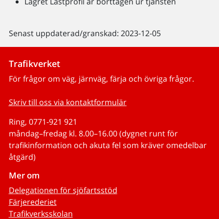
Lagret Lastprofil är borttagen ur tjänsten
Senast uppdaterad/granskad: 2023-12-05
Trafikverket
För frågor om väg, järnväg, färja och övriga frågor.
Skriv till oss via kontaktformulär
Ring, 0771-921 921
måndag–fredag kl. 8.00–16.00 (dygnet runt för
trafikinformation och akuta fel som kräver omedelbar
åtgärd)
Mer om
Delegationen för sjöfartsstöd
Färjerederiet
Trafikverksskolan