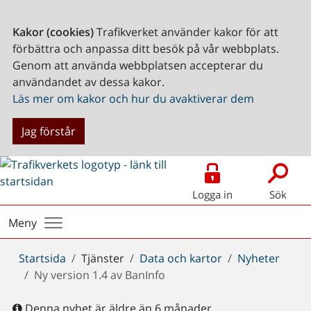
Kakor (cookies)
Trafikverket använder kakor för att
förbättra och anpassa ditt besök på vår webbplats.
Genom att använda webbplatsen accepterar du
användandet av dessa kakor.
Läs mer om kakor och hur du avaktiverar dem
Jag förstår
Logga in
Sök
Meny
Du
Startsida
Tjänster
Data och kartor
Nyheter
är
Ny version 1.4 av BanInfo
här:
Denna nyhet är äldre än 6 månader