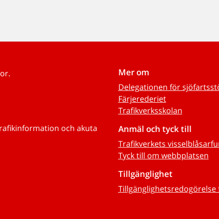
Mer om
or.
Delegationen för sjöfartss
Färjerederiet
Trafikverksskolan
trafikinformation och akuta
Anmäl och tyck till
Trafikverkets visselblåsarf
Tyck till om webbplatsen
Tillgänglighet
Tillgänglighetsredogörelse 