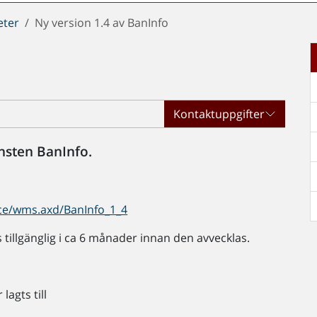
eter
Ny version 1.4 av BanInfo
Kontaktuppgifter
nsten BanInfo.
vice/wms.axd/BanInfo_1_4
 tillgänglig i ca 6 månader innan den avvecklas.
lagts till