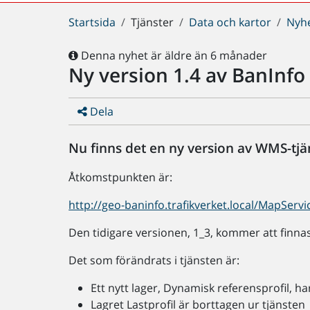
Du
Startsida
Tjänster
Data och kartor
Nyh
är
här:
Denna nyhet är äldre än 6 månader
Ny version 1.4 av BanInfo
Dela
Nu finns det en ny version av WMS-tjä
Åtkomstpunkten är:
http://geo-baninfo.trafikverket.local/MapSer
Den tidigare versionen, 1_3, kommer att finnas
Det som förändrats i tjänsten är:
Ett nytt lager, Dynamisk referensprofil, har 
Lagret Lastprofil är borttagen ur tjänsten