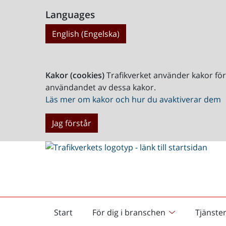
Languages
English (Engelska)
Kakor (cookies)
Trafikverket använder kakor fö
användandet av dessa kakor.
Läs mer om kakor och hur du avaktiverar dem
Jag förstår
Start
För dig i branschen
Tjänste
Startsida