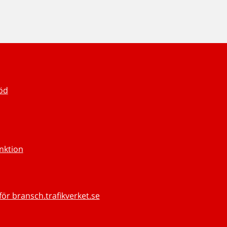
töd
unktion
för bransch.trafikverket.se