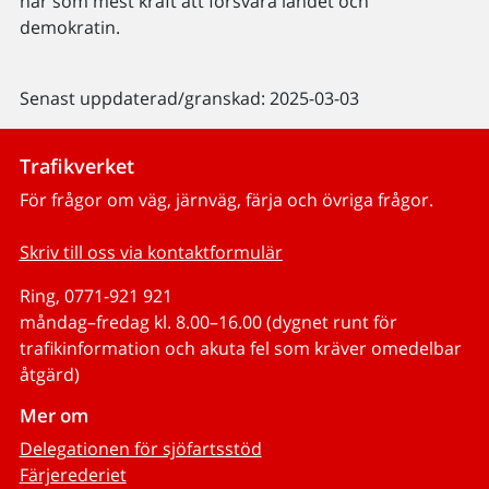
har som mest kraft att försvara landet och
demokratin.
Senast uppdaterad/granskad: 2025-03-03
Trafikverket
För frågor om väg, järnväg, färja och övriga frågor.
Skriv till oss via kontaktformulär
Ring, 0771-921 921
måndag–fredag kl. 8.00–16.00 (dygnet runt för
trafikinformation och akuta fel som kräver omedelbar
åtgärd)
Mer om
Delegationen för sjöfartsstöd
Färjerederiet