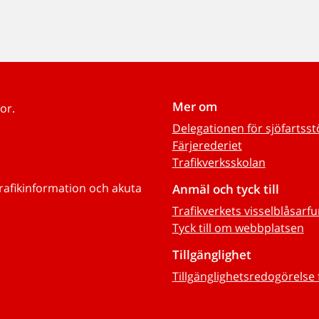
Mer om
or.
Delegationen för sjöfartss
Färjerederiet
Trafikverksskolan
trafikinformation och akuta
Anmäl och tyck till
Trafikverkets visselblåsarf
Tyck till om webbplatsen
Tillgänglighet
Tillgänglighetsredogörelse 