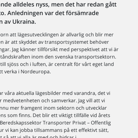
ände alldeles nyss, men det har redan gått
ato. Anledningen var det försämrade
n av Ukraina.
orn att lägesutvecklingen är allvarlig och blir mer
sen är att skyddet av transportsystemet behöver
gar. Jag känner tillförsikt med perspektivet att vi är
tåndskraften inom den svenska transportsektorn.
ll sjöss och i luften, är centralt för vårt eget land
tt verka i Nordeuropa.
ar våra aktuella lägesbilder med varandra, det vi
 medvetenheten och samverkar. Jag vill att vi
ännu mer framgent inom sektorn och utvecklar
som finns. Det blir ett viktigt tillfälle vid årets
eredskapssektor Transporter Privat – Offentlig
vi kan jobba tillsammans på ett effektivt sätt,
så att vi alla är med och bidrar i