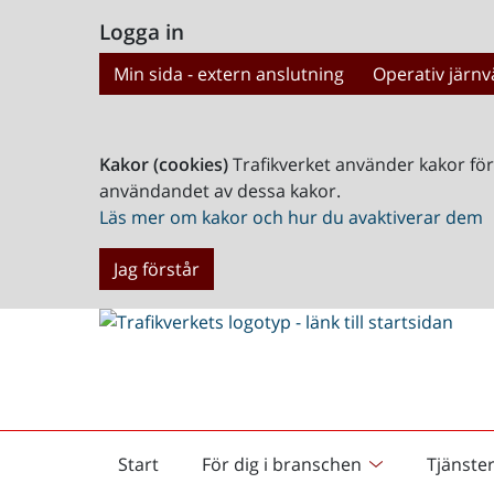
Logga in
Min sida - extern anslutning
Operativ järnv
Kakor (cookies)
Trafikverket använder kakor fö
användandet av dessa kakor.
Läs mer om kakor och hur du avaktiverar dem
Jag förstår
Start
För dig i branschen
Tjänste
Startsida