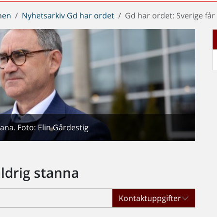
chen
Nyhetsarkiv Gd har ordet
Gd har ordet: Sverige får
ana. Foto: Elin Gårdestig
aldrig stanna
Kontaktuppgifter