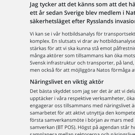
Jag tycker att det känns som att det h
ett år sedan Sverige blev medlem i N
säkerhetsläget efter Rysslands invasio
Vi kan se i vår hotbildsanalys för transportsekt
komplex. En slutsats vi drar av hotbildsanaly
stärkas för att vi ska kunna stå emot påfrestnin
många aktörer som tillsammans kan öka mots
Svensk infrastruktur och transporter, på land, ti
men också för att möjliggöra Natos förmåga a
Näringslivet en viktig aktör
Det bästa skyddet som jag ser det är att vi del
upptäcker i våra respektive verksamheter, ökar
engagerar oss tillsammans med näringslivet 
samarbetet för att aktivt utnyttja den kompetens 
första samverkansmöte i början av mars med B
samverkan (BT POS). Högst på agendan står hur 
samplanera mellan sektorerna och näringslivet 