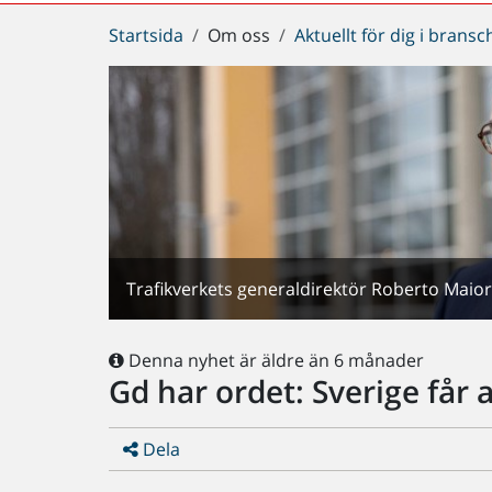
Du
Startsida
Om oss
Aktuellt för dig i brans
är
här:
Trafikverkets generaldirektör Roberto Maior
Denna nyhet är äldre än 6 månader
Gd har ordet: Sverige får 
Dela