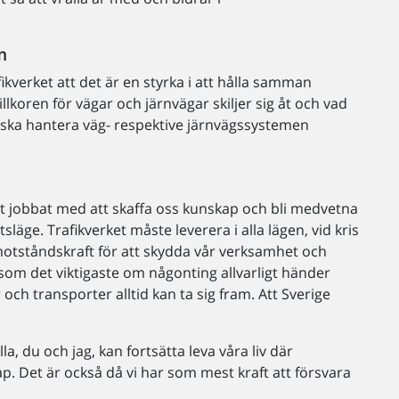
m
fikverket att det är en styrka i att hålla samman
lkoren för vägar och järnvägar skiljer sig åt och vad
i ska hantera väg- respektive järnvägssystemen
ått jobbat med att skaffa oss kunskap och bli medvetna
släge. Trafikverket måste leverera i alla lägen, vid kris
 motståndskraft för att skydda vår verksamhet och
som det viktigaste om någonting allvarligt händer
 och transporter alltid kan ta sig fram. Att Sverige
la, du och jag, kan fortsätta leva våra liv där
. Det är också då vi har som mest kraft att försvara