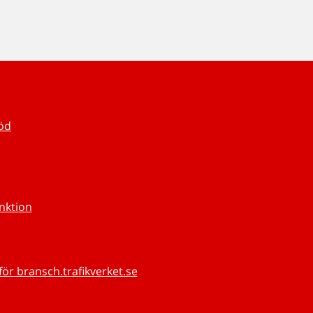
töd
unktion
för bransch.trafikverket.se