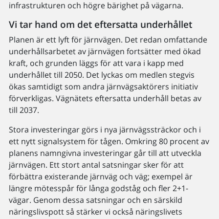
infrastrukturen och högre bärighet på vägarna.
Vi tar hand om det eftersatta underhållet
Planen är ett lyft för järnvägen. Det redan omfattande
underhållsarbetet av järnvägen fortsätter med ökad
kraft, och grunden läggs för att vara i kapp med
underhållet till 2050. Det lyckas om medlen stegvis
ökas samtidigt som andra järnvägsaktörers initiativ
förverkligas. Vägnätets eftersatta underhåll betas av
till 2037.
Stora investeringar görs i nya järnvägssträckor och i
ett nytt signalsystem för tågen. Omkring 80 procent av
planens namngivna investeringar går till att utveckla
järnvägen. Ett stort antal satsningar sker för att
förbättra existerande järnväg och väg; exempel är
längre mötesspår för långa godståg och fler 2+1-
vägar. Genom dessa satsningar och en särskild
näringslivspott så stärker vi också näringslivets