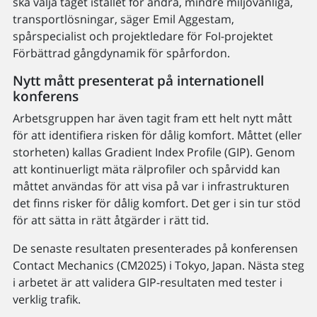
ska välja tåget istället för andra, mindre miljövänliga,
transportlösningar, säger Emil Aggestam,
spårspecialist och projektledare för FoI-projektet
Förbättrad gångdynamik för spårfordon.
Nytt mått presenterat på internationell
konferens
Arbetsgruppen har även tagit fram ett helt nytt mått
för att identifiera risken för dålig komfort. Måttet (eller
storheten) kallas Gradient Index Profile (GIP). Genom
att kontinuerligt mäta rälprofiler och spårvidd kan
måttet användas för att visa på var i infrastrukturen
det finns risker för dålig komfort. Det ger i sin tur stöd
för att sätta in rätt åtgärder i rätt tid.
De senaste resultaten presenterades på konferensen
Contact Mechanics (CM2025) i Tokyo, Japan. Nästa steg
i arbetet är att validera GIP-resultaten med tester i
verklig trafik.