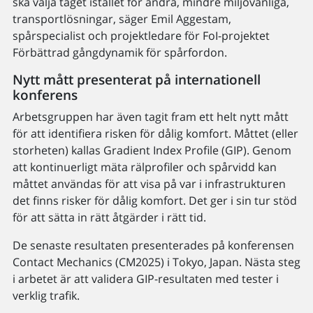
ska välja tåget istället för andra, mindre miljövänliga,
transportlösningar, säger Emil Aggestam,
spårspecialist och projektledare för FoI-projektet
Förbättrad gångdynamik för spårfordon.
Nytt mått presenterat på internationell
konferens
Arbetsgruppen har även tagit fram ett helt nytt mått
för att identifiera risken för dålig komfort. Måttet (eller
storheten) kallas Gradient Index Profile (GIP). Genom
att kontinuerligt mäta rälprofiler och spårvidd kan
måttet användas för att visa på var i infrastrukturen
det finns risker för dålig komfort. Det ger i sin tur stöd
för att sätta in rätt åtgärder i rätt tid.
De senaste resultaten presenterades på konferensen
Contact Mechanics (CM2025) i Tokyo, Japan. Nästa steg
i arbetet är att validera GIP-resultaten med tester i
verklig trafik.