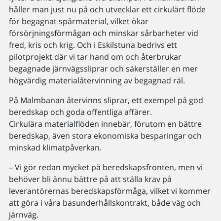
håller man just nu på och utvecklar ett cirkulärt flöde
för begagnat spårmaterial, vilket ökar
försörjningsförmågan och minskar sårbarheter vid
fred, kris och krig. Och i Eskilstuna bedrivs ett
pilotprojekt där vi tar hand om och återbrukar
begagnade järnvägssliprar och säkerställer en mer
högvärdig materialåtervinning av begagnad räl.
På Malmbanan återvinns sliprar, ett exempel på god
beredskap och goda offentliga affärer.
Cirkulära materialflöden innebär, förutom en bättre
beredskap, även stora ekonomiska besparingar och
minskad klimatpåverkan.
– Vi gör redan mycket på beredskapsfronten, men vi
behöver bli ännu bättre på att ställa krav på
leverantörernas beredskapsförmåga, vilket vi kommer
att göra i våra basunderhållskontrakt, både väg och
järnväg.