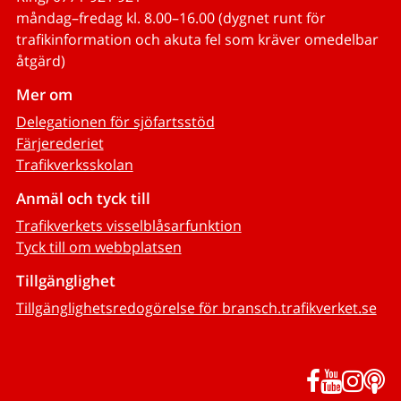
måndag–fredag kl. 8.00–16.00 (dygnet runt för
trafikinformation och akuta fel som kräver omedelbar
åtgärd)
Mer om
Delegationen för sjöfartsstöd
Färjerederiet
Trafikverksskolan
Anmäl och tyck till
Trafikverkets visselblåsarfunktion
Tyck till om webbplatsen
Tillgänglighet
Tillgänglighetsredogörelse för bransch.trafikverket.se
Facebook
YouTub
Inst
P