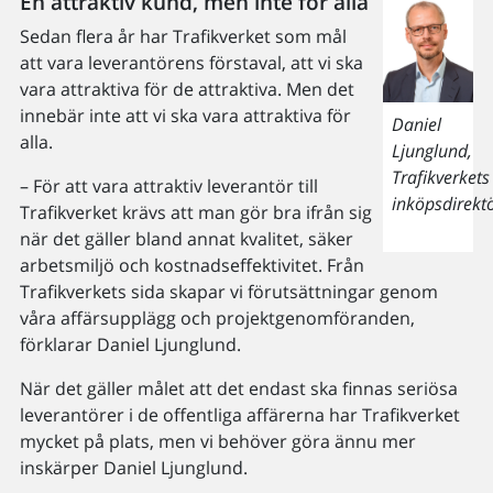
En attraktiv kund, men inte för alla
Sedan flera år har Trafikverket som mål
att vara leverantörens förstaval, att vi ska
vara attraktiva för de attraktiva. Men det
innebär inte att vi ska vara attraktiva för
Daniel
alla.
Ljunglund,
Trafikverkets
– För att vara attraktiv leverantör till
inköpsdirekt
Trafikverket krävs att man gör bra ifrån sig
när det gäller bland annat kvalitet, säker
arbetsmiljö och kostnadseffektivitet. Från
Trafikverkets sida skapar vi förutsättningar genom
våra affärsupplägg och projektgenomföranden,
förklarar Daniel Ljunglund.
När det gäller målet att det endast ska finnas seriösa
leverantörer i de offentliga affärerna har Trafikverket
mycket på plats, men vi behöver göra ännu mer
inskärper Daniel Ljunglund.