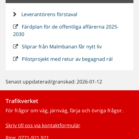
Leverantörens förstaval
Färdplan för de offentliga affärerna 2025-
2030
Sliprar från Malmbanan får nytt liv
Pilotprojekt med retur av begagnad räl
Senast uppdaterad/granskad: 2026-01-12
Trafikverket
För frågor om väg, järnväg, färja och övriga frågor.
Skriv till oss via kontaktformulär
Ring, 0771-921 921