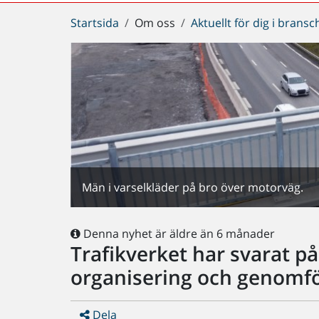
Du
Startsida
Om oss
Aktuellt för dig i brans
är
här:
Män i varselkläder på bro över motorväg.
Denna nyhet är äldre än 6 månader
Trafikverket har svarat 
organisering och genomför
Dela