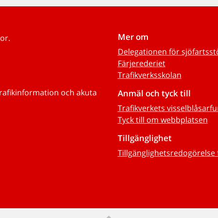
Mer om
or.
Delegationen för sjöfartss
Färjerederiet
Trafikverksskolan
trafikinformation och akuta
Anmäl och tyck till
Trafikverkets visselblåsarf
Tyck till om webbplatsen
Tillgänglighet
Tillgänglighetsredogörelse 
Till sidans topp