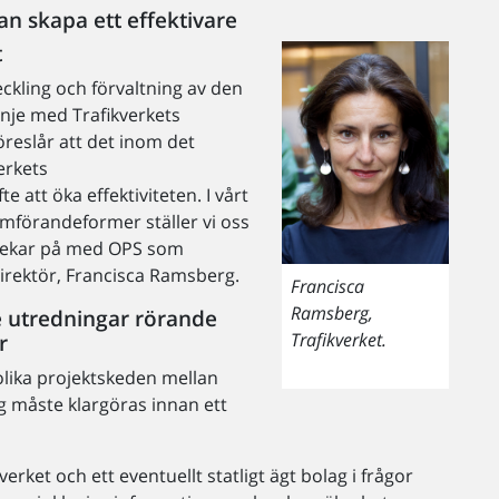
an skapa ett effektivare
t
veckling och förvaltning av den
linje med Trafikverkets
öreslår att det inom det
erkets
 att öka effektiviteten. I vårt
mförandeformer ställer vi oss
n pekar på med OPS som
irektör, Francisca Ramsberg.
Francisca
Ramsberg,
re utredningar rörande
Trafikverket.
r
olika projektskeden mellan
lag måste klargöras innan ett
rket och ett eventuellt statligt ägt bolag i frågor