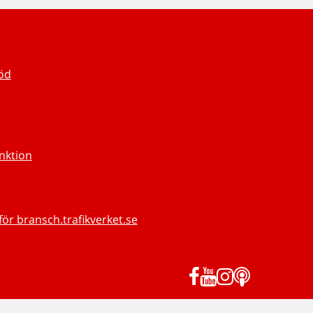
töd
unktion
för bransch.trafikverket.se
Facebook
YouTube
Instagram
Podd