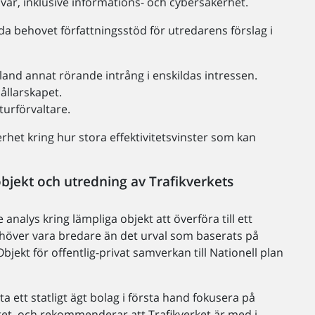
svar, inklusive informations- och cybersäkerhet.
reda behovet författningsstöd för utredarens förslag i
and annat rörande intrång i enskildas intressen.
ållarskapet.
turförvaltare.
rhet kring hur stora effektivitetsvinster som kan
bjekt och utredning av Trafikverkets
analys kring lämpliga objekt att överföra till ett
 behöver vara bredare än det urval som baserats på
ekt för offentlig-privat samverkan till Nationell plan
a ett statligt ägt bolag i första hand fokusera på
itet, och rekommenderar att Trafikverket är med i