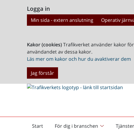
Logga in
Min sida - extern anslutning
Operativ järnv
Kakor (cookies)
Trafikverket använder kakor fö
användandet av dessa kakor.
Läs mer om kakor och hur du avaktiverar dem
Jag förstår
Start
För dig i branschen
Tjänste
Startsida