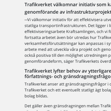
Trafikverket välkomnar initiativ som k
genomförande av infrastrukturprojek
─Vi välkomnar initiativ för att effektivisera ut
statliga transportinfrastrukturen. Det ligger i 
effektiviseringsarbete Kraftsamlingen, och vi f
fortsatta arbetet även bör utredas hur Trafikv
verksamhetsförutsättningar kan anpassas i syfte
arbete med att utveckla våra projekt och geno
också positiva till den möjlighet utredninge
genomförandeform, säger Trafikverkets överd
Trafikverket lyfter behov av ytterliga
författnings- och gränsdragningsfrågo
Trafikverket anser att gränsdragningsfrågor i 
Trafikverket och ett eventuellt statligt ägt bo
bolag bildas.
Det gäller även gränsdragningen mellan Trafikve