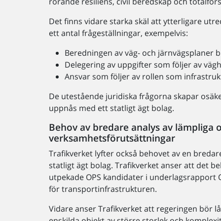
rörande resiliens, civil beredskap och totalför
Det finns vidare starka skäl att ytterligare ut
ett antal frågeställningar, exempelvis:
Beredningen av väg- och järnvägsplaner bl
Delegering av uppgifter som följer av vägh
Ansvar som följer av rollen som infrastruk
De utestående juridiska frågorna skapar osäke
uppnås med ett statligt ägt bolag.
Behov av bredare analys av lämpliga o
verksamhetsförutsättningar
Trafikverket lyfter också behovet av en bredare 
statligt ägt bolag. Trafikverket anser att det
utpekade OPS kandidater i underlagsrapport Obj
för transportinfrastrukturen.
Vidare anser Trafikverket att regeringen bör låt
enskilda objekt av större storlek och komplex