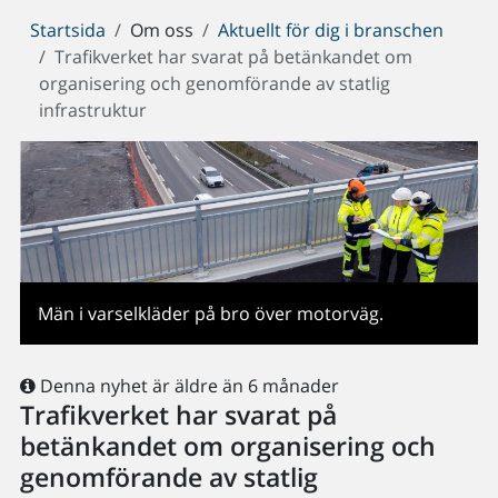
Du
Startsida
Om oss
Aktuellt för dig i branschen
är
Trafikverket har svarat på betänkandet om
här:
organisering och genomförande av statlig
infrastruktur
Män i varselkläder på bro över motorväg.
Denna nyhet är äldre än 6 månader
Trafikverket har svarat på
betänkandet om organisering och
genomförande av statlig