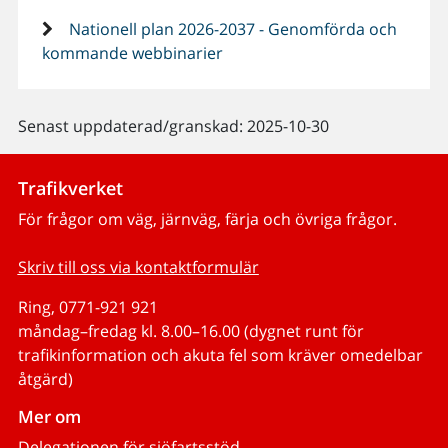
Nationell plan 2026-2037 - Genomförda och
kommande webbinarier
Senast uppdaterad/granskad: 2025-10-30
Trafikverket
För frågor om väg, järnväg, färja och övriga frågor.
Skriv till oss via kontaktformulär
Ring, 0771-921 921
måndag–fredag kl. 8.00–16.00 (dygnet runt för
trafikinformation och akuta fel som kräver omedelbar
åtgärd)
Mer om
Delegationen för sjöfartsstöd