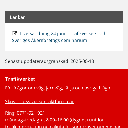
Länkar
Live-sändning 24 juni – Trafikverkets och
Sveriges Åkeriföretags seminarium
Senast uppdaterad/granskad: 2025-06-18
Trafikverket
För frågor om väg, järnväg, färja och övriga frågor.
Skriv till oss via kontaktformulär
Ring, 0771-921 921
måndag–fredag kl. 8.00–16.00 (dygnet runt för
trafikinformation och akuta fel som kräver omedelbar