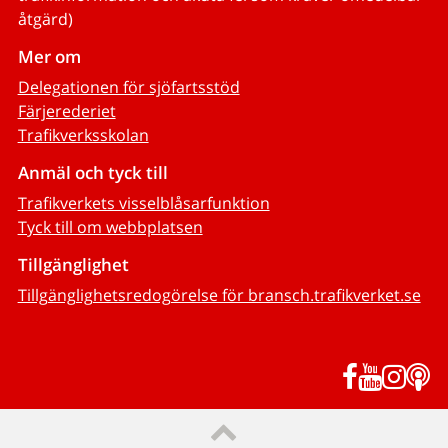
åtgärd)
Mer om
Delegationen för sjöfartsstöd
Färjerederiet
Trafikverksskolan
Anmäl och tyck till
Trafikverkets visselblåsarfunktion
Tyck till om webbplatsen
Tillgänglighet
Tillgänglighetsredogörelse för bransch.trafikverket.se
Facebook
YouTub
Inst
P
Till sidans topp