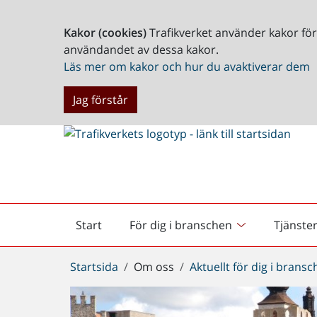
Kakor (cookies)
Trafikverket använder kakor fö
användandet av dessa kakor.
Läs mer om kakor och hur du avaktiverar dem
Jag förstår
Start
För dig i branschen
Tjänste
Startsida
Du
Startsida
Om oss
Aktuellt för dig i brans
är
här: