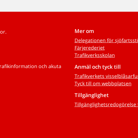
Mer om
or.
Delegationen för sjöfartss
Färjerederiet
Trafikverksskolan
trafikinformation och akuta
Anmäl och tyck till
Trafikverkets visselblåsarf
Tyck till om webbplatsen
Tillgänglighet
Tillgänglighetsredogörelse 