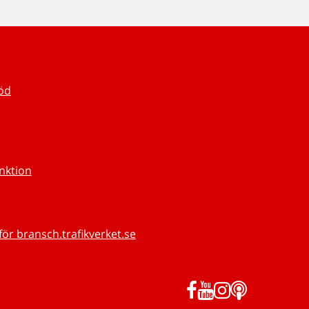
töd
unktion
för bransch.trafikverket.se
Facebook
YouTube
Instagram
Podd