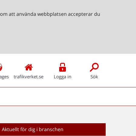
Genom att använda webbplatsen accepterar du
ages
trafikverket.se
Logga in
Sök
Aktuellt för dig i branschen