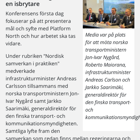
en isbrytare
Konferensens första dag
fokuserar på att presentera
mål och syfte med Platform
Media var på plats
North och hur arbetet ska tas
för att möta norska
vidare.
transportministern
Under rubriken "Nordisk
Jon-Ivar Nygård,
samverkan i praktiken"
Roberto Maiorana,
medverkade
infrastrukturminister
infrastrukturminister Andreas
Andreas Carlson och
Carlsson tillsammans med
Jarkko Saarimäki,
norska transportministern Jon-
generaldirektör för
Ivar Nygård samt Jarkko
den finska transport-
Saarimäki, generaldirektör för
och
den finska transport- och
kommunikationsmyndigh
kommunikationsmyndigheten.
Samtliga lyfte fram den
samverkan som redan finns mellan regeringarna och