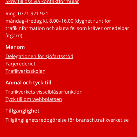
Skriv till oss via kontaktformulär
Ring, 0771-921 921
måndag–fredag kl. 8.00–16.00 (dygnet runt för
trafikinformation och akuta fel som kräver omedelbar
åtgärd)
Mer om
Delegationen för sjöfartsstöd
Färjerederiet
Trafikverksskolan
Anmäl och tyck till
Trafikverkets visselblåsarfunktion
Tyck till om webbplatsen
Tillgänglighet
Tillgänglighetsredogörelse för bransch.trafikverket.se