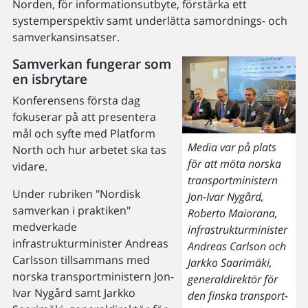
Norden, för informationsutbyte, förstärka ett
systemperspektiv samt underlätta samordnings- och
samverkansinsatser.
Samverkan fungerar som
en isbrytare
Konferensens första dag
fokuserar på att presentera
mål och syfte med Platform
Media var på plats
North och hur arbetet ska tas
för att möta norska
vidare.
transportministern
Under rubriken "Nordisk
Jon-Ivar Nygård,
samverkan i praktiken"
Roberto Maiorana,
medverkade
infrastrukturminister
infrastrukturminister Andreas
Andreas Carlson och
Carlsson tillsammans med
Jarkko Saarimäki,
norska transportministern Jon-
generaldirektör för
Ivar Nygård samt Jarkko
den finska transport-