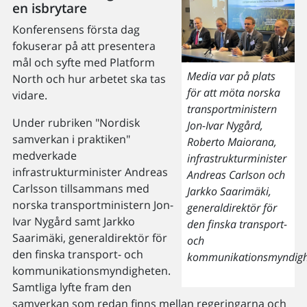
en isbrytare
Konferensens första dag
fokuserar på att presentera
mål och syfte med Platform
Media var på plats
North och hur arbetet ska tas
för att möta norska
vidare.
transportministern
Under rubriken "Nordisk
Jon-Ivar Nygård,
samverkan i praktiken"
Roberto Maiorana,
medverkade
infrastrukturminister
infrastrukturminister Andreas
Andreas Carlson och
Carlsson tillsammans med
Jarkko Saarimäki,
norska transportministern Jon-
generaldirektör för
Ivar Nygård samt Jarkko
den finska transport-
Saarimäki, generaldirektör för
och
den finska transport- och
kommunikationsmyndigh
kommunikationsmyndigheten.
Samtliga lyfte fram den
samverkan som redan finns mellan regeringarna och