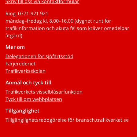
Skriv till oss via kontaktformulär
Ring, 0771-921 921
måndag–fredag kl. 8.00–16.00 (dygnet runt för
trafikinformation och akuta fel som kräver omedelbar
åtgärd)
Mer om
Delegationen för sjöfartsstöd
Färjerederiet
Trafikverksskolan
Anmäl och tyck till
Trafikverkets visselblåsarfunktion
Tyck till om webbplatsen
Tillgänglighet
Tillgänglighetsredogörelse för bransch.trafikverket.se