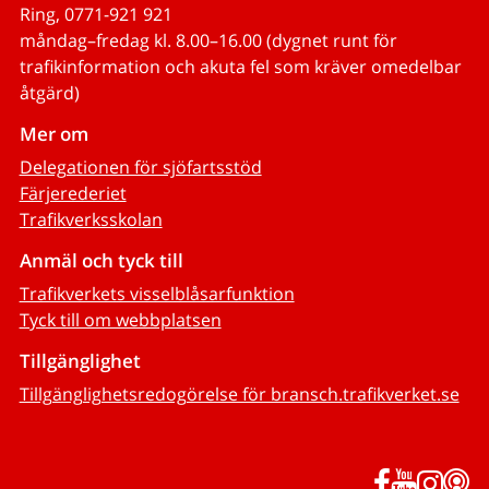
Ring, 0771-921 921
måndag–fredag kl. 8.00–16.00 (dygnet runt för
trafikinformation och akuta fel som kräver omedelbar
åtgärd)
Mer om
Delegationen för sjöfartsstöd
Färjerederiet
Trafikverksskolan
Anmäl och tyck till
Trafikverkets visselblåsarfunktion
Tyck till om webbplatsen
Tillgänglighet
Tillgänglighetsredogörelse för bransch.trafikverket.se
Facebook
YouTub
Inst
P