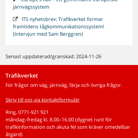
järnvägssystem
ITS nyhetsbrev: Trafikverket formar
framtidens tågkommunikationssystem!
(Intervjun med Sam Berggren)
Senast uppdaterad/granskad: 2024-11-26
Trafikverket
För frågor om väg, järnväg, färja och övriga frågor.
Skriv till oss via kontaktformulär
Ring, 0771-921 921
måndag–fredag kl. 8.00–16.00 (dygnet runt för
trafikinformation och akuta fel som kräver omedelbar
åtgärd)