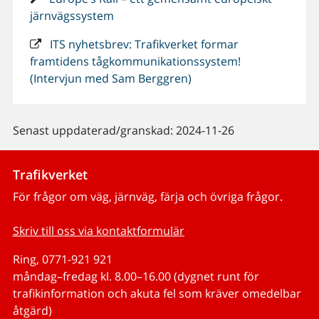
järnvägssystem
ITS nyhetsbrev: Trafikverket formar
framtidens tågkommunikationssystem!
(Intervjun med Sam Berggren)
Senast uppdaterad/granskad: 2024-11-26
Trafikverket
För frågor om väg, järnväg, färja och övriga frågor.
Skriv till oss via kontaktformulär
Ring, 0771-921 921
måndag–fredag kl. 8.00–16.00 (dygnet runt för
trafikinformation och akuta fel som kräver omedelbar
åtgärd)