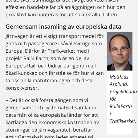
effekt en händelse får på anläggningen och hur den
proaktivt kan hanteras för att säkerställa driften.
Gemensam insamling av europeiska data
Järnvägen är ett viktigt transportmedel för
gods och passagerare i såväl Sverige som
Europa. Därför är Trafikverket med i
projekt Rail4 Earth, som är en del av
Europe’s Rail, och bidrar därigenom till
ökad kunskap och förståelse för hur vi kan
Matthias
ta oss an klimatutmaningen och dess
Asplund,
konsekvenser.
projektledar
för
– Det är också första gången som vi
Rail4Earth
gemensamt och systematiskt samlar in
i
data från olika europeiska länder för att
Trafikverket.
kartlägga den ekonomiska kostnaden av
störningar på järnvägsnätet, berättar
Amir Garmabaki som leder arbetet på