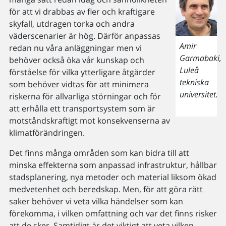
för att vi drabbas av fler och kraftigare
skyfall, utdragen torka och andra
väderscenarier är hög. Därför anpassas
Amir
redan nu våra anläggningar men vi
Garmabaki,
behöver också öka vår kunskap och
Luleå
förståelse för vilka ytterligare åtgärder
tekniska
som behöver vidtas för att minimera
universitet.
riskerna för allvarliga störningar och för
att erhålla ett transportsystem som är
motståndskraftigt mot konsekvenserna av
klimatförändringen.
Det finns många områden som kan bidra till att
minska effekterna som anpassad infrastruktur, hållbar
stadsplanering, nya metoder och material liksom ökad
medvetenhet och beredskap. Men, för att göra rätt
saker behöver vi veta vilka händelser som kan
förekomma, i vilken omfattning och var det finns risker
att de sker. Samtidigt är det viktigt att veta vilken