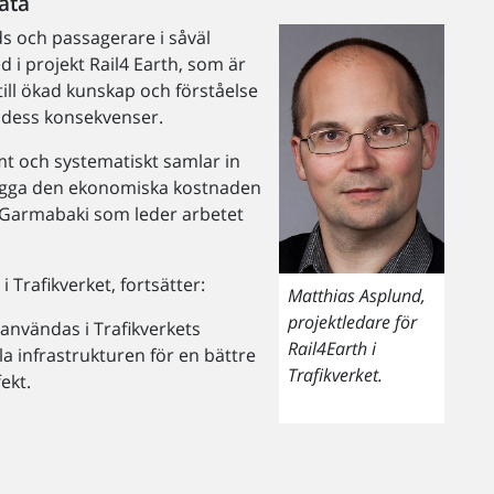
ata
ds och passagerare i såväl
 i projekt Rail4 Earth, som är
till ökad kunskap och förståelse
h dess konsekvenser.
t och systematiskt samlar in
tlägga den ekonomiska kostnaden
r Garmabaki som leder arbetet
 Trafikverket, fortsätter:
Matthias Asplund,
projektledare för
användas i Trafikverkets
Rail4Earth i
a infrastrukturen för en bättre
Trafikverket.
ekt.