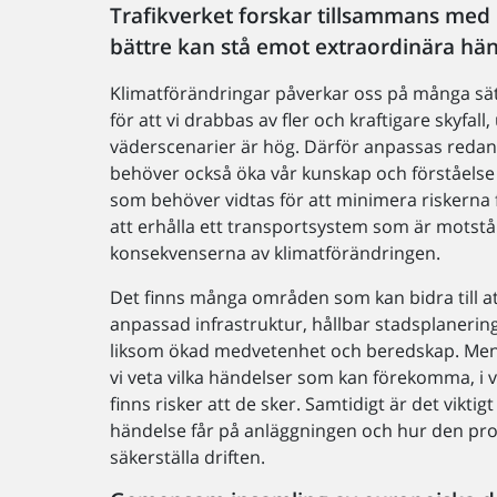
Trafikverket forskar tillsammans med
bättre kan stå emot extraordinära hände
Klimatförändringar påverkar oss på många sät
för att vi drabbas av fler och kraftigare skyfal
väderscenarier är hög. Därför anpassas redan
behöver också öka vår kunskap och förståelse f
som behöver vidtas för att minimera riskerna f
att erhålla ett transportsystem som är motstå
konsekvenserna av klimatförändringen.
Det finns många områden som kan bidra till a
anpassad infrastruktur, hållbar stadsplanerin
liksom ökad medvetenhet och beredskap. Men, 
vi veta vilka händelser som kan förekomma, i v
finns risker att de sker. Samtidigt är det viktigt
händelse får på anläggningen och hur den proa
säkerställa driften.