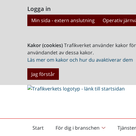
Logga in
Min sida - extern anslutning
Operativ järnv
Kakor (cookies)
Trafikverket använder kakor fö
användandet av dessa kakor.
Läs mer om kakor och hur du avaktiverar dem
Jag förstår
Start
För dig i branschen
Tjänste
Startsida