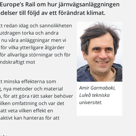
 Europe’s Rail om hur järnvägsanläggningen
lser till följd av ett förändrat klimat.
t redan idag och sannolikheten
l, utdragen torka och andra
 nu våra anläggningar men vi
ör vilka ytterligare åtgärder
ör allvarliga störningar och för
ndskraftigt mot
tt minska effekterna som
Amir Garmabaki,
g, nya metoder och material
Luleå tekniska
för att göra rätt saker behöver
universitet.
ilken omfattning och var det
 att veta vilken effekt en
ktivt kan hanteras för att