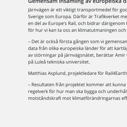
Gemensam insamling av europeiska d
Järnvägen är ett viktigt transportmedel för go
Sverige som Europa. Därför är Trafikverket med
en del av Europe’s Rail, och bidrar därigenom 
för hur vi kan ta oss an klimatutmaningen oc
– Det är också första gången som vi gemensam
data från olika europeiska länder för att kar
av störningar på järnvägsnätet, berättar Ami
på Luleå tekniska universitet.
Matthias Asplund, projektledare för Rail4Earth i
– Resultaten från projektet kommer att kunna 
regelverk för hur man ska bygga och underhåll
motståndskraft mot klimatförändringarnas eff