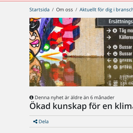
Du
Startsida
Om oss
Aktuellt för dig i brans
är
här:
Denna nyhet är äldre än 6 månader
Ökad kunskap för en klim
Dela