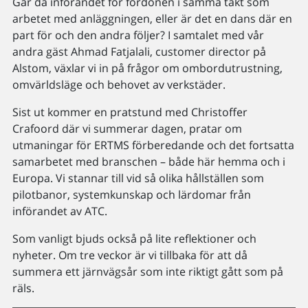
Går då införandet för fordonen i samma takt som
arbetet med anläggningen, eller är det en dans där en
part för och den andra följer? I samtalet med vår
andra gäst Ahmad Fatjalali, customer director på
Alstom, växlar vi in på frågor om ombordutrustning,
omvärldsläge och behovet av verkstäder.
Sist ut kommer en pratstund med Christoffer
Crafoord där vi summerar dagen, pratar om
utmaningar för ERTMS förberedande och det fortsatta
samarbetet med branschen – både här hemma och i
Europa. Vi stannar till vid så olika hållställen som
pilotbanor, systemkunskap och lärdomar från
införandet av ATC.
Som vanligt bjuds också på lite reflektioner och
nyheter. Om tre veckor är vi tillbaka för att då
summera ett järnvägsår som inte riktigt gått som på
räls.