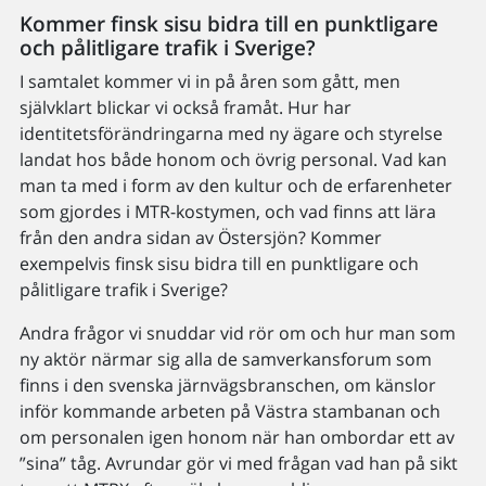
Kommer finsk sisu bidra till en punktligare
och pålitligare trafik i Sverige?
I samtalet kommer vi in på åren som gått, men
självklart blickar vi också framåt. Hur har
identitetsförändringarna med ny ägare och styrelse
landat hos både honom och övrig personal. Vad kan
man ta med i form av den kultur och de erfarenheter
som gjordes i MTR-kostymen, och vad finns att lära
från den andra sidan av Östersjön? Kommer
exempelvis finsk sisu bidra till en punktligare och
pålitligare trafik i Sverige?
Andra frågor vi snuddar vid rör om och hur man som
ny aktör närmar sig alla de samverkansforum som
finns i den svenska järnvägsbranschen, om känslor
inför kommande arbeten på Västra stambanan och
om personalen igen honom när han ombordar ett av
”sina” tåg. Avrundar gör vi med frågan vad han på sikt