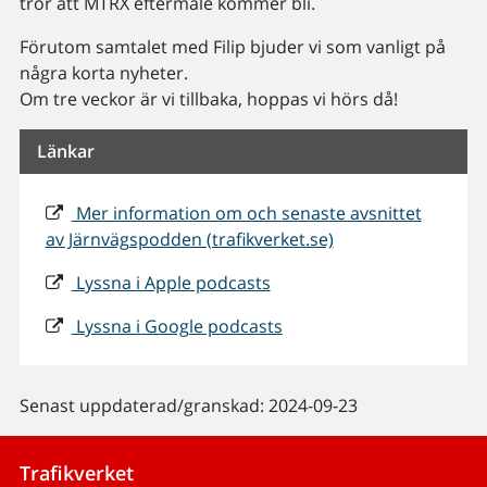
tror att MTRX eftermäle kommer bli.
Förutom samtalet med Filip bjuder vi som vanligt på
några korta nyheter.
Om tre veckor är vi tillbaka, hoppas vi hörs då!
Länkar
Mer information om och senaste avsnittet
av Järnvägspodden (trafikverket.se)
Lyssna i Apple podcasts
Lyssna i Google podcasts
Senast uppdaterad/granskad: 2024-09-23
Trafikverket