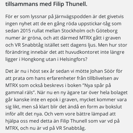
tillsammans med Filip Thunell.
För er som lyssnar på Järnvägspodden är det givetvis
ingen nyhet att de en gång röda uppstickar-tåg som
sedan 2015 rullat mellan Stockholm och Göteborg
numer är gröna, och att därmed MTRX gått i graven
och VR Snabbtåg istället sett dagens ljus. Men hur stor
förändring innebär det att huvudkontoret inte längre
ligger i Hongkong utan i Helsingfors?
Det är nu i höst sex år sedan vi mötte Johan Söör för
att prata om hans erfarenheter från tillblivelsen av
MTRX som också beskrevs i boken ”Nya spår på
gammal räls”. När nu en ny ägare tar över hela bolaget
går kanske inte en epok i graven, mycket kommer vara
sig likt, men så klart blir det ändå en form av bokslut
inför allt det nya. Och vem vore bättre lämpad att
hjälpa oss med detta än Filip Thunell som var vd på
MTRX, och nu är vd på VR Snabbtåg.