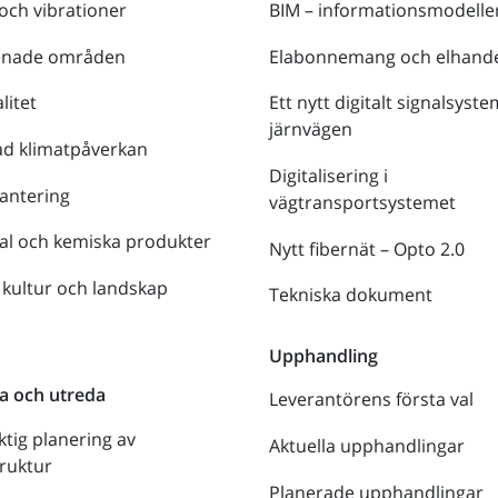
 och vibrationer
BIM – informationsmodelle
enade områden
Elabonnemang och elhande
litet
Ett nytt digitalt signalsyste
järnvägen
ad klimatpåverkan
Digitalisering i
antering
vägtransportsystemet
al och kemiska produkter
Nytt fibernät – Opto 2.0
 kultur och landskap
Tekniska dokument
n
Upphandling
a och utreda
Leverantörens första val
ktig planering av
Aktuella upphandlingar
truktur
Planerade upphandlingar