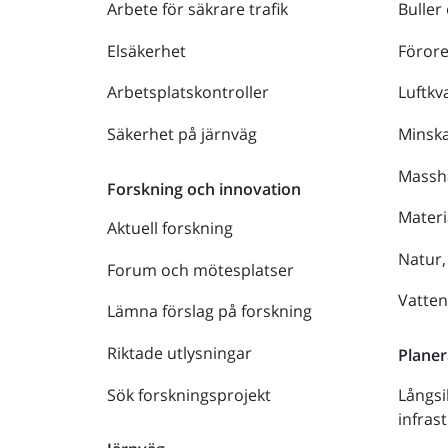
Arbete för säkrare trafik
Buller
Elsäkerhet
Föror
Arbetsplatskontroller
Luftkva
Säkerhet på järnväg
Minsk
Massh
Forskning och innovation
Materi
Aktuell forskning
Natur,
Forum och mötesplatser
Vatte
Lämna förslag på forskning
Riktade utlysningar
Planer
Sök forskningsprojekt
Långsi
infras