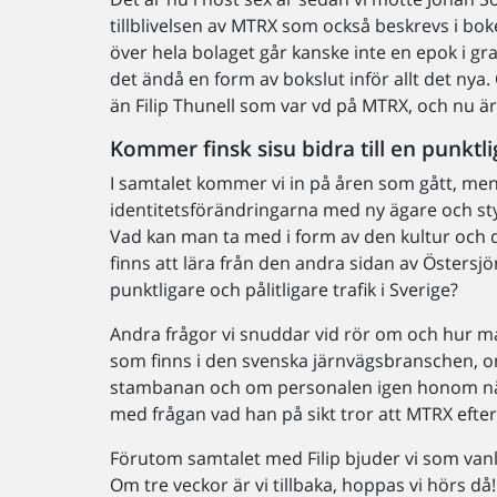
tillblivelsen av MTRX som också beskrevs i bo
över hela bolaget går kanske inte en epok i gra
det ändå en form av bokslut inför allt det nya
än Filip Thunell som var vd på MTRX, och nu ä
Kommer finsk sisu bidra till en punktlig
I samtalet kommer vi in på åren som gått, men 
identitetsförändringarna med ny ägare och st
Vad kan man ta med i form av den kultur och 
finns att lära från den andra sidan av Östersj
punktligare och pålitligare trafik i Sverige?
Andra frågor vi snuddar vid rör om och hur 
som finns i den svenska järnvägsbranschen, 
stambanan och om personalen igen honom när 
med frågan vad han på sikt tror att MTRX efte
Förutom samtalet med Filip bjuder vi som vanl
Om tre veckor är vi tillbaka, hoppas vi hörs då!