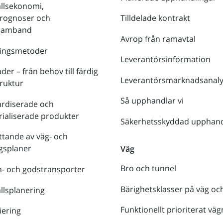
llsekonomi,
prognoser och
Tilldelade kontrakt
tsamband
Avrop från ramavtal
ringsmetoder
Leverantörsinformation
der – från behov till färdig
Leverantörsmarknadsanaly
truktur
Så upphandlar vi
ardiserade och
rialiserade produkter
Säkerhetsskyddad upphand
tande av väg- och
gsplaner
Väg
Bro och tunnel
- och godstransporter
Bärighetsklasser på väg oc
lsplanering
Funktionellt prioriterat väg
iering