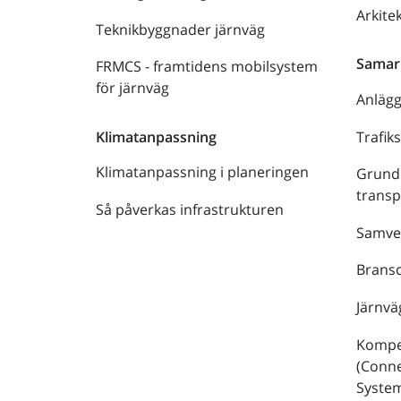
Arkite
Teknikbyggnader järnväg
Samar
FRMCS - framtidens mobilsystem
för järnväg
Anläg
Trafik
Klimatanpassning
Klimatanpassning i planeringen
Grund
trans
Så påverkas infrastrukturen
Samve
Bransc
Järnvä
Kompe
(Conne
Syste