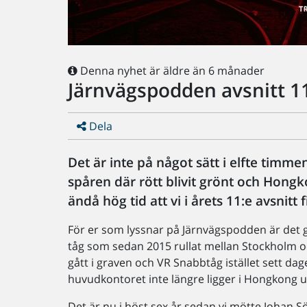
Denna nyhet är äldre än 6 månader
Järnvägspodden avsnitt 11
Dela
Det är inte på något sätt i elfte timm
spåren där rött blivit grönt och Hongk
ändå hög tid att vi i årets 11:e avsnitt
För er som lyssnar på Järnvägspodden är det g
tåg som sedan 2015 rullat mellan Stockholm 
gått i graven och VR Snabbtåg istället sett dag
huvudkontoret inte längre ligger i Hongkong u
Det är nu i höst sex år sedan vi mötte Johan S