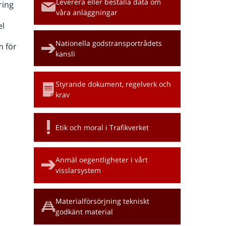
Leverera eller beställa data om
ring
våra anläggningar
l
Nationella godstransportrådets
m för
kansli
Styrande dokument, regelverk och
krav
Etik och moral i Trafikverket
Anmäl oegentligheter i vårt
visslarsystem
Materialförsörjning tekniskt
godkänt material