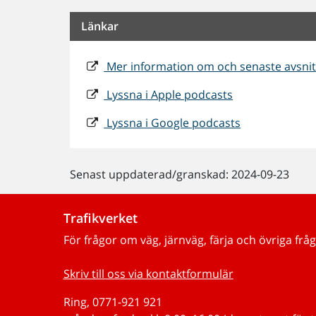
Länkar
Mer information om och senaste avsnitt
Lyssna i Apple podcasts
Lyssna i Google podcasts
Senast uppdaterad/granskad: 2024-09-23
Trafikverket
För frågor om väg, järnväg, färja och övriga fråg
Skriv till oss via kontaktformulär
Ring, 0771-921 921