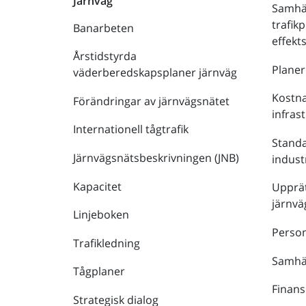
Järnväg
Samhä
trafik
Banarbeten
effek
Årstidstyrda
Plane
väderberedskapsplaner järnväg
Kostna
Förändringar av järnvägsnätet
infras
Internationell tågtrafik
Stand
Järnvägsnätsbeskrivningen (JNB)
indust
Kapacitet
Upprät
järnvä
Linjeboken
Person
Trafikledning
Samhäl
Tågplaner
Finans
Strategisk dialog