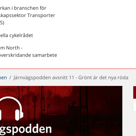
kan i branschen för
skapssektor Transporter
S)
ella cykelrådet
rm North -
överskridande samarbete
chen
Järnvägspodden avsnitt 11 - Grönt är det nya röda