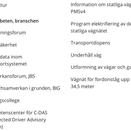
Information om statliga vä
ktur
PMSv4
beten, branschen
Program elektrifiering av d
statliga vägnätet
gningsforum
Transportdispens
säkerhet
Underhåll väg
data inom
portsystemet
Utformning av vägar och g
rkansforum, JBS
Vägnät för fordonståg upp t
34,5 meter
hsamverkan i grunden, BIG
gscollege
tenscenter för C-DAS
cted Driver Advisory
m)