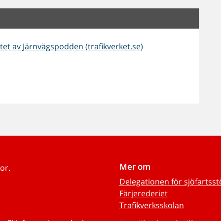
et av Järnvägspodden (trafikverket.se)
Mer om
or.
Delegationen för sjöfartss
Färjerederiet
Trafikverksskolan