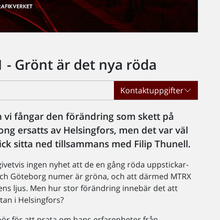
 - Grönt är det nya röda
Kontaktuppgifter
en vi fångar den förändring som skett på
ong ersatts av Helsingfors, men det var väl
 fick sitta ned tillsammans med Filip Thunell.
ivetvis ingen nyhet att de en gång röda uppstickar-
och Göteborg numer är gröna, och att därmed MTRX
ens ljus. Men hur stor förändring innebär det att
tan i Helsingfors?
öör för att prata om hans erfarenheter från