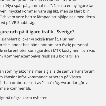
ken ”Nya spår på gammal räls”. När nu en ny ägare tar
ven, mycket kommer vara sig likt, men så klart blir
. Och vem vore bättre lämpad att hjälpa oss med detta
r vd på VR Snabbtåg.
are och pålitligare trafik i Sverige?
självklart blickar vi också framåt. Hur har
yrelse landat hos både honom och övrig personal.
de erfarenheter som gjordes i MTR-kostymen, och vad
ön? Kommer exempelvis finsk sisu bidra till en
man som ny aktör närmar sig alla de samverkansforum
om känslor inför kommande arbeten på Västra
han ombordar ett av ”sina” tåg. Avrundar gör vi
rmäle kommer bli.
igt på några korta nyheter.