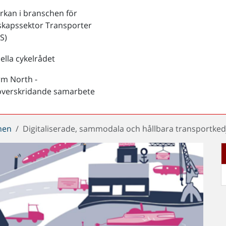
kan i branschen för
skapssektor Transporter
S)
ella cykelrådet
rm North -
överskridande samarbete
chen
Digitaliserade, sammodala och hållbara transportked