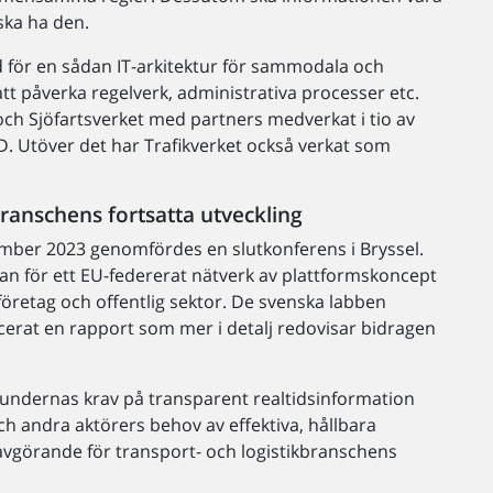
ska ha den.
 för en sådan IT-arkitektur för sammodala och
tt påverka regelverk, administrativa processer etc.
och Sjöfartsverket med partners medverkat i tio av
. Utöver det har Trafikverket också verkat som
ranschens fortsatta utveckling
mber 2023 genomfördes en slutkonferens i Bryssel.
lan för ett EU-federerat nätverk av plattformskoncept
företag och offentlig sektor. De svenska labben
icerat en rapport som mer i detalj redovisar bidragen
kundernas krav på transparent realtidsinformation
ch andra aktörers behov av effektiva, hållbara
avgörande för transport- och logistikbranschens