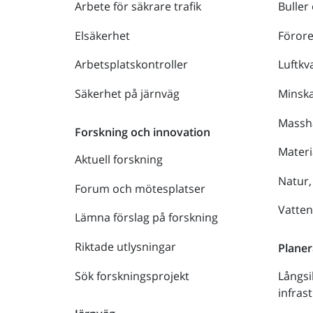
Arbete för säkrare trafik
Buller
Elsäkerhet
Föror
Arbetsplatskontroller
Luftkva
Säkerhet på järnväg
Minsk
Massh
Forskning och innovation
Materi
Aktuell forskning
Natur,
Forum och mötesplatser
Vatte
Lämna förslag på forskning
Riktade utlysningar
Planer
Sök forskningsprojekt
Långsi
infras