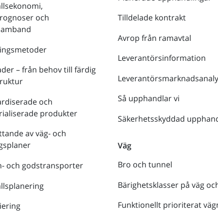
llsekonomi,
prognoser och
Tilldelade kontrakt
tsamband
Avrop från ramavtal
ringsmetoder
Leverantörsinformation
der – från behov till färdig
Leverantörsmarknadsanaly
truktur
Så upphandlar vi
ardiserade och
rialiserade produkter
Säkerhetsskyddad upphand
tande av väg- och
gsplaner
Väg
Bro och tunnel
- och godstransporter
Bärighetsklasser på väg oc
lsplanering
Funktionellt prioriterat väg
iering