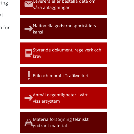
Leverera eller beställa data om
ring
våra anläggningar
l
Nationella godstransportrådets
m för
kansli
Styrande dokument, regelverk och
krav
Etik och moral i Trafikverket
Anmäl oegentligheter i vårt
visslarsystem
Materialförsörjning tekniskt
godkänt material