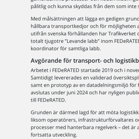
pålitlig och kunna skyddas från dem som inte 
Med målsättningen att lägga en gedigen grund
hållbara transportkedjor och för möjligheten a
utifrån svenska förhållanden har Trafikverket 
totalt tjugotre ”Levande labb” inom FEDeRATED
koordinator för samtliga labb.
Avgörande för transport- och logistikb
Arbetet i FEDeRATED startade 2019 och i nove
Samtidigt levererades en validerad översiktsp
samt en prototyp av en datadelningsmiljö för 
avslutas under juni 2024 och har nyligen publ
till FEDeRATED.
Grunden är därmed lagd för att möta logistik
liksom operatörers, infrastrukturförvaltares o
processer med hanterbara regelverk – det är 
fortsatta utveckling.