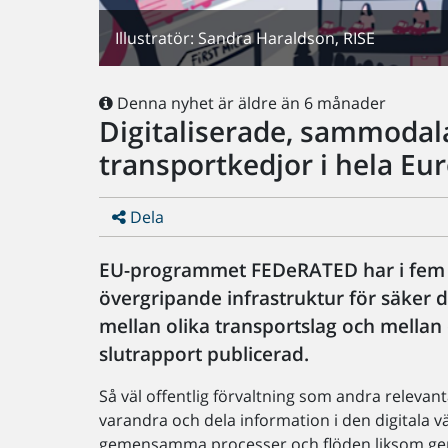
Illustratör: Sandra Haraldson, RISE
Denna nyhet är äldre än 6 månader
Digitaliserade, sammodal
transportkedjor i hela Eu
Dela
EU-programmet FEDeRATED har i fem år
övergripande infrastruktur för säker 
mellan olika transportslag och mellan
slutrapport publicerad.
Så väl offentlig förvaltning som andra releva
varandra och dela information i den digitala 
gemensamma processer och flöden liksom ge