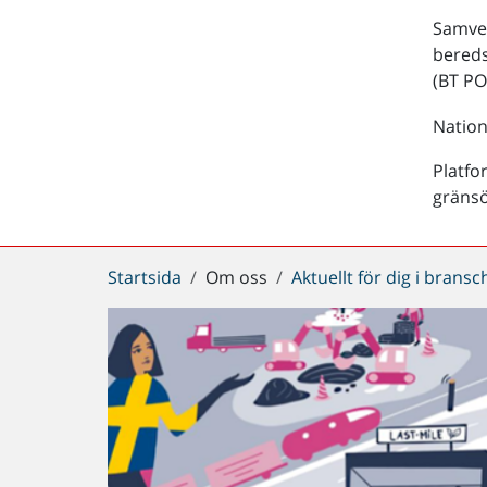
Samver
bered
(BT PO
Nation
Platfo
gräns
Du
Startsida
Om oss
Aktuellt för dig i brans
är
här: