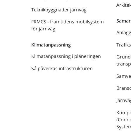
Arkite
Teknikbyggnader järnväg
Samar
FRMCS - framtidens mobilsystem
för järnväg
Anläg
Trafik
Klimatanpassning
Klimatanpassning i planeringen
Grund
trans
Så påverkas infrastrukturen
Samve
Bransc
Järnvä
Kompe
(Conne
Syste