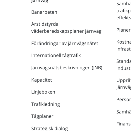
Järnväg
Samhä
trafik
Banarbeten
effek
Årstidstyrda
Plane
väderberedskapsplaner järnväg
Kostna
Förändringar av järnvägsnätet
infras
Internationell tågtrafik
Stand
Järnvägsnätsbeskrivningen (JNB)
indust
Kapacitet
Upprät
järnvä
Linjeboken
Person
Trafikledning
Samhäl
Tågplaner
Finans
Strategisk dialog