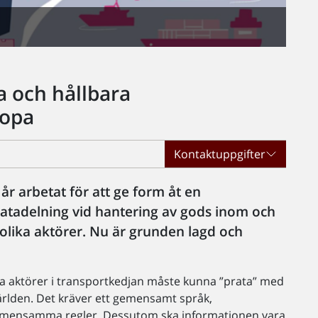
a och hållbara
ropa
Kontaktuppgifter
 arbetat för att ge form åt en
datadelning vid hantering av gods inom och
 olika aktörer. Nu är grunden lagd och
nta aktörer i transportkedjan måste kunna ”prata” med
världen. Det kräver ett gemensamt språk,
mensamma regler. Dessutom ska informationen vara