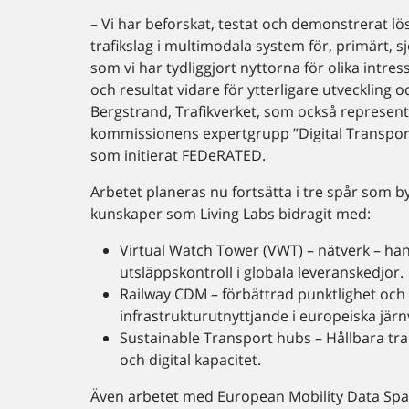
– Vi har beforskat, testat och demonstrerat 
trafikslag i multimodala system för, primärt, s
som vi har tydliggjort nyttorna för olika intres
och resultat vidare för ytterligare utveckling o
Bergstrand, Trafikverket, som också represent
kommissionens expertgrupp ”Digital Transport
som initierat FEDeRATED.
Arbetet planeras nu fortsätta i tre spår som 
kunskaper som Living Labs bidragit med:
Virtual Watch Tower (VWT) – nätverk – ha
utsläppskontroll i globala leveranskedjor.
Railway CDM – förbättrad punktlighet och
infrastrukturutnyttjande i europeiska jär
Sustainable Transport hubs – Hållbara tr
och digital kapacitet.
Även arbetet med European Mobility Data Spa