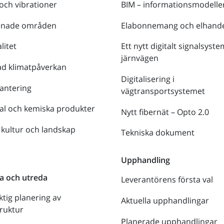
 och vibrationer
BIM – informationsmodelle
enade områden
Elabonnemang och elhande
litet
Ett nytt digitalt signalsyste
järnvägen
ad klimatpåverkan
Digitalisering i
antering
vägtransportsystemet
al och kemiska produkter
Nytt fibernät – Opto 2.0
 kultur och landskap
Tekniska dokument
n
Upphandling
a och utreda
Leverantörens första val
ktig planering av
Aktuella upphandlingar
truktur
Planerade upphandlingar