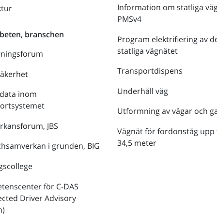
Information om statliga vä
ktur
PMSv4
beten, branschen
Program elektrifiering av d
statliga vägnätet
gningsforum
Transportdispens
säkerhet
Underhåll väg
data inom
portsystemet
Utformning av vägar och g
rkansforum, JBS
Vägnät för fordonståg upp t
34,5 meter
hsamverkan i grunden, BIG
gscollege
tenscenter för C-DAS
cted Driver Advisory
m)