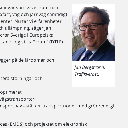
lösningar som väver samman
jöfart, väg och järnväg samtidigt
senter. Nu tar vi erfarenheter
ch tillämpning, säger Jan
erar Sverige i Europeiska
 and Logistics Forum” (DTLF)
bygger på de lärdomar och
Jan Bergstrand,
Trafikverket.
ntera störningar och
 optimerat
nvägstransporter.
ansportnav - stärker transportnoder med grön/energi
ces (EMDS) och projektet om elektronisk