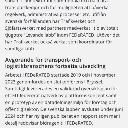
sådan IT-arkitektur för sammodala och hållbara
transportkedjor och för möjligheten att påverka
regelverk, administrativa processer etc. utifrån
svenska förhållanden har Trafikverket och
Sjöfartsverket med partners medverkat i tio av totalt
tjugotre ”Levande labb” inom FEDeRATED. Utöver det
har Trafikverket också verkat som koordinator för
samtliga labb.
Avgörande för transport- och
logistikbranschens fortsatta utveckling
Arbetet i FEDeRATED startade 2019 och i november
2023 genomfördes en slutkonferens i Bryssel.
Samtidigt levererades en validerad översiktsplan för
ett EU-federerat nätverk av plattformskoncept samt
en prototyp av en datadelningsmiljö för företag och
offentlig sektor. De svenska labben avslutas under juni
2024 och har nyligen publicerat en rapport som mer i
detalj redovisar bidragen till FEDeRATED.