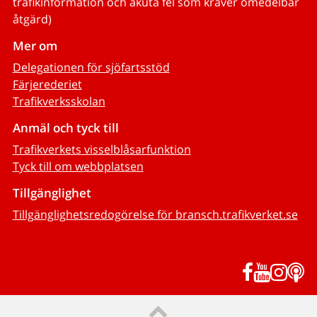
trafikinformation och akuta fel som kräver omedelbar
åtgärd)
Mer om
Delegationen för sjöfartsstöd
Färjerederiet
Trafikverksskolan
Anmäl och tyck till
Trafikverkets visselblåsarfunktion
Tyck till om webbplatsen
Tillgänglighet
Tillgänglighetsredogörelse för bransch.trafikverket.se
Facebook
YouTub
Inst
P
Till sidans topp