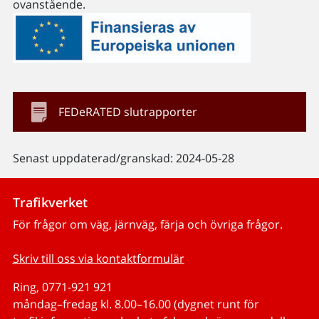
ovanstående.
FEDeRATED slutrapporter
Senast uppdaterad/granskad: 2024-05-28
Trafikverket
För frågor om väg, järnväg, färja och övriga frågor.
Skriv till oss via kontaktformulär
Ring, 0771-921 921
måndag–fredag kl. 8.00–16.00 (dygnet runt för