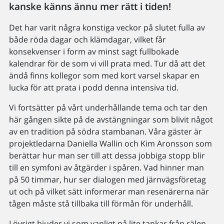
kanske känns ännu mer rätt i tiden!
Det har varit några konstiga veckor på slutet fulla av
både röda dagar och klämdagar, vilket får
konsekvenser i form av minst sagt fullbokade
kalendrar för de som vi vill prata med. Tur då att det
ändå finns kollegor som med kort varsel skapar en
lucka för att prata i podd denna intensiva tid.
Vi fortsätter på vårt underhållande tema och tar den
här gången sikte på de avstängningar som blivit något
av en tradition på södra stambanan. Våra gäster är
projektledarna Daniella Wallin och Kim Aronsson som
berättar hur man ser till att dessa jobbiga stopp blir
till en symfoni av åtgärder i spåren. Vad hinner man
på 50 timmar, hur ser dialogen med järnvägsföretag
ut och på vilket sätt informerar man resenärerna när
tågen måste stå tillbaka till förmån för underhåll.
I övrigt bjuder vi som vanligt på lite tankar från rälen