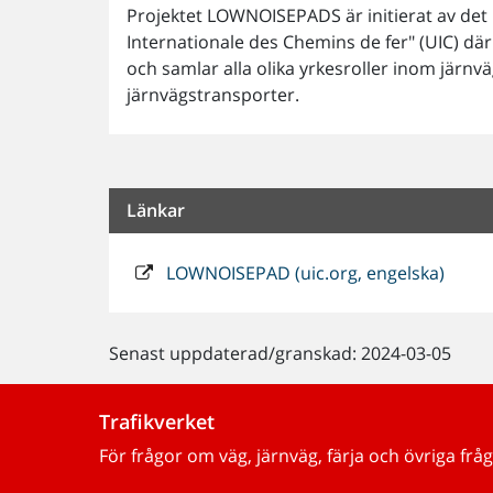
Projektet LOWNOISEPADS är initierat av det
Internationale des Chemins de fer" (UIC) d
och samlar alla olika yrkesroller inom järnv
järnvägstransporter.
Länkar
LOWNOISEPAD (uic.org, engelska)
Senast uppdaterad/granskad: 2024-03-05
Trafikverket
För frågor om väg, järnväg, färja och övriga fråg