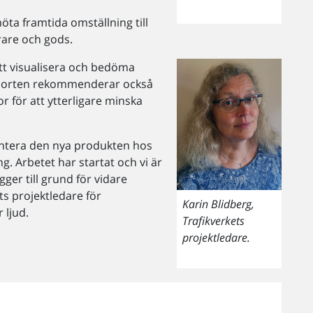
öta framtida omställning till
rare och gods.
att visualisera och bedöma
Rapporten rekommenderar också
or för att ytterligare minska
ntera den nya produkten hos
ng. Arbetet har startat och vi är
ger till grund för vidare
ts projektledare för
Karin Blidberg,
ljud.
Trafikverkets
projektledare.