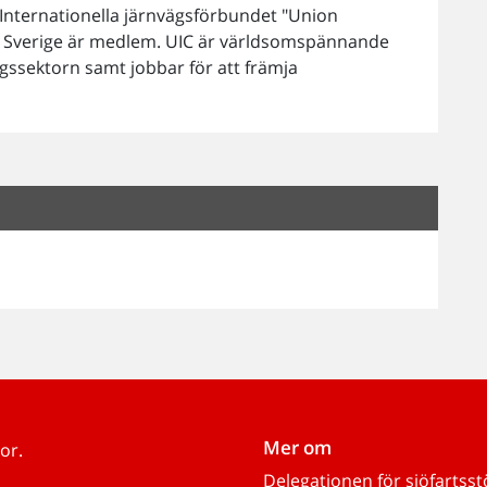
 Internationella järnvägsförbundet "Union
är Sverige är medlem. UIC är världsomspännande
ägssektorn samt jobbar för att främja
Mer om
or.
Delegationen för sjöfartss