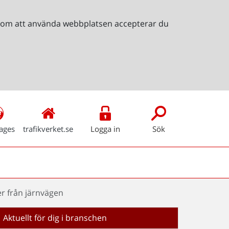
Genom att använda webbplatsen accepterar du
ages
trafikverket.se
Logga in
Sök
er från järnvägen
Aktuellt för dig i branschen