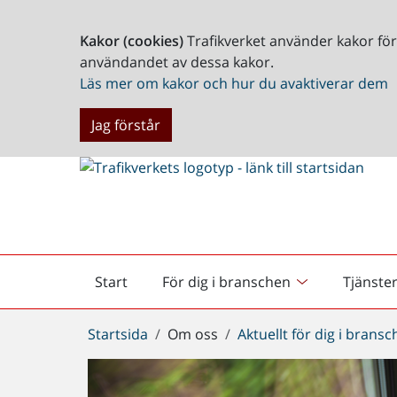
Kakor (cookies)
Trafikverket använder kakor fö
användandet av dessa kakor.
Läs mer om kakor och hur du avaktiverar dem
Jag förstår
Start
För dig i branschen
Tjänste
Startsida
Du
Startsida
Om oss
Aktuellt för dig i brans
är
här: