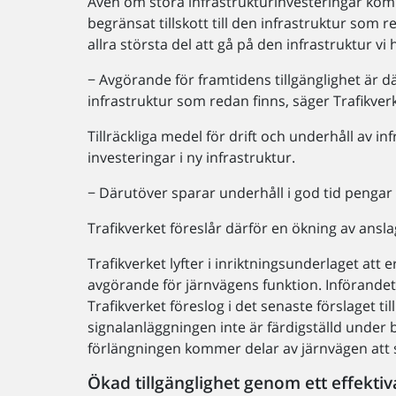
Även om stora infrastrukturinvesteringar komm
begränsat tillskott till den infrastruktur som 
allra största del att gå på den infrastruktur vi 
− Avgörande för framtidens tillgänglighet är d
infrastruktur som redan finns, säger Trafikve
Tillräckliga medel för drift och underhåll av i
investeringar i ny infrastruktur.
− Därutöver sparar underhåll i god tid pengar
Trafikverket föreslår därför en ökning av ansl
Trafikverket lyfter i inriktningsunderlaget att
avgörande för järnvägens funktion. Införandet 
Trafikverket föreslog i det senaste förslaget t
signalanläggningen inte är färdigställd under 
förlängningen kommer delar av järnvägen att 
Ökad tillgänglighet genom ett effektiv