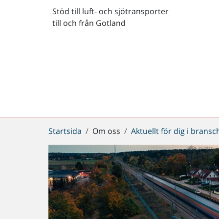
Stöd till luft- och sjötransporter
till och från Gotland
Du
Startsida
Om oss
Aktuellt för dig i brans
är
här: