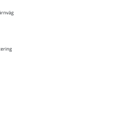
ärnväg
ering