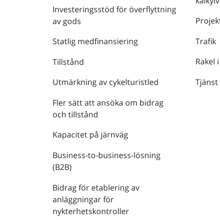
kalkyl
Investeringsstöd för överflyttning
Projek
av gods
Trafik
Statlig medfinansiering
Rakel i
Tillstånd
Tjänst
Utmärkning av cykelturistled
Fler sätt att ansöka om bidrag
och tillstånd
Kapacitet på järnväg
Business-to-business-lösning
(B2B)
Bidrag för etablering av
anläggningar för
nykterhetskontroller