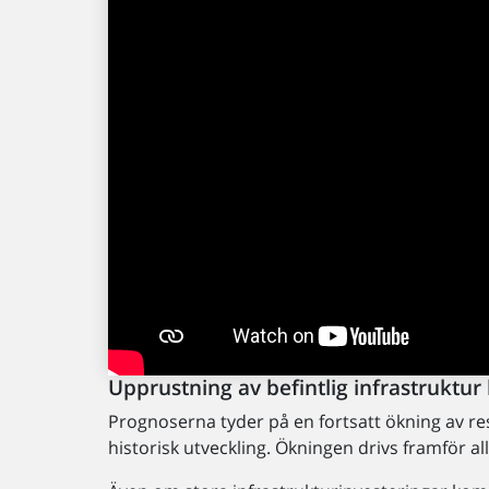
Upprustning av befintlig infrastruktur 
Prognoserna tyder på en fortsatt ökning av re
historisk utveckling. Ökningen drivs framför a