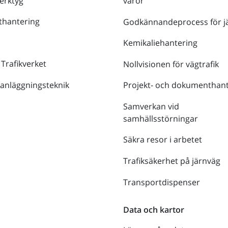
verktyg
varor
thantering
Godkännandeprocess för j
Kemikaliehantering
 Trafikverket
Nollvisionen för vägtrafik
 anläggningsteknik
Projekt- och dokumenthant
Samverkan vid
samhällsstörningar
Säkra resor i arbetet
Trafiksäkerhet på järnväg
Transportdispenser
Data och kartor