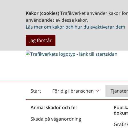
Kakor (cookies)
Trafikverket använder kakor fö
användandet av dessa kakor.
Läs mer om kakor och hur du avaktiverar dem
Jag förstår
Start
För dig i branschen
Tjänste
Startsida
Anmäl skador och fel
Publik
dokum
Skada på väganordning
Grafisk