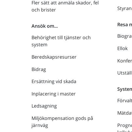
Fler sätt att anmäla skador, fel
Styra
och brister
Resa 
Ansök om...
Biogra
Behörighet till tjänster och
system
Ellok
Beredskapsresurser
Konfe
Bidrag
Utstäl
Ersättning vid skada
Syste
Inplacering i master
Förval
Ledsagning
Mätdat
Miljökompensation gods på
Progno
järnväg