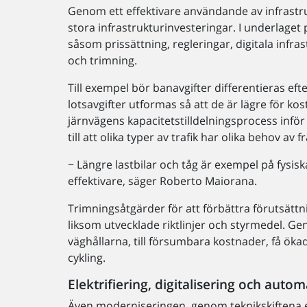
Genom ett effektivare användande av infrastru
stora infrastrukturinvesteringar. I underlaget
såsom prissättning, regleringar, digitala infras
och trimning.
Till exempel bör banavgifter differentieras ef
lotsavgifter utformas så att de är lägre för ko
järnvägens kapacitetstilldelningsprocess infö
till att olika typer av trafik har olika behov av f
− Längre lastbilar och tåg är exempel på fysis
effektivare, säger Roberto Maiorana.
Trimningsåtgärder för att förbättra förutsätt
liksom utvecklade riktlinjer och styrmedel. Geno
väghållarna, till försumbara kostnader, få öka
cykling.
Elektrifiering, digitalisering och aut
Även moderniseringen, genom teknikskiftena ele