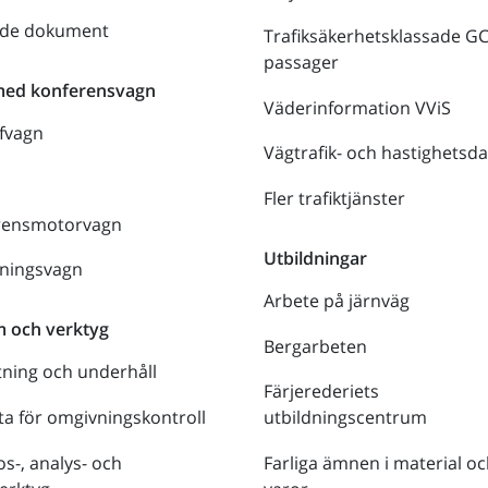
nde dokument
Trafiksäkerhetsklassade G
passager
med konferensvagn
Väderinformation VViS
fvagn
Vägtrafik- och hastighetsda
Fler trafiktjänster
rensmotorvagn
Utbildningar
lningsvagn
Arbete på järnväg
m och verktyg
Bergarbeten
tning och underhåll
Färjerederiets
a för omgivningskontroll
utbildningscentrum
s-, analys- och
Farliga ämnen i material oc