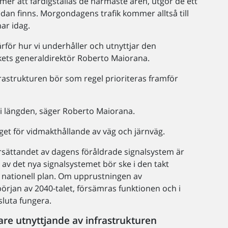
er att färdigställas de närmaste åren, utgör de ett
redan finns. Morgondagens trafik kommer alltså till
har idag.
ärför hur vi underhåller och utnyttjar den
rkets generaldirektör Roberto Maiorana.
nfrastrukturen bör som regel prioriteras framför
 i längden, säger Roberto Maiorana.
aget för vidmakthållande av väg och järnväg.
 ersättandet av dagens föråldrade signalsystem är
av det nya signalsystemet bör ske i den takt
ill nationell plan. Om upprustningen av
början av 2040-talet, försämras funktionen och i
sluta fungera.
are utnyttjande av infrastrukturen