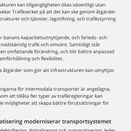
kturen kan tillgängligheten ökas väsentligt utan
 pekar Trafikverket på att det kan ske genom åtgärder
trukturer och tjänster, lagstiftning, och trafikstyrning
ter banans kapacitetsutnyttjande, och farleds- och
stnadskänslig trafik och omvänt. Samtidigt står
r en omfattande förändring, och blir bättre anpassad
ramförhållning och flexibilitet.
ka åtgärder som gör att infrastrukturen kan utnyttjas
ningarna för intermodala transporter är angelägna,
m att tillåta fler typer av trafikregleringar kan
de möjligheter att skapa bättre förutsättningar för
omatisering moderniserar transportsystemet
ktrifiering, digitalisering och automatisering, leder